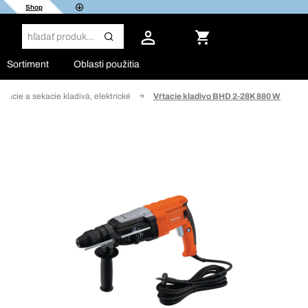
Shop
Sortiment
Oblasti použitia
Vŕtacie a sekacie kladivá, elektrické
Vŕtacie kladivo BHD 2-28K 880 W