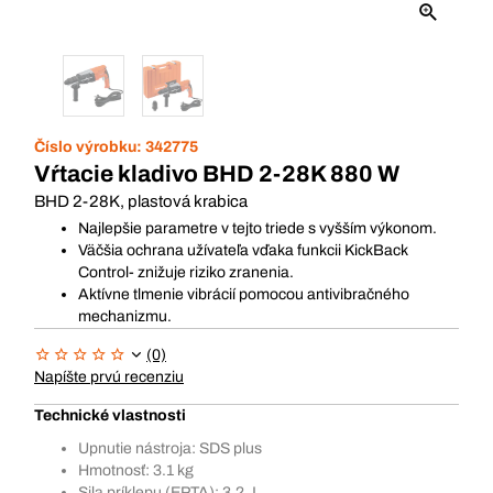
Číslo výrobku:
342775
Vŕtacie kladivo BHD 2-28K 880 W
BHD 2-28K, plastová krabica
Najlepšie parametre v tejto triede s vyšším výkonom.
Väčšia ochrana užívateľa vďaka funkcii KickBack
Control- znižuje riziko zranenia.
Aktívne tlmenie vibrácií pomocou antivibračného
mechanizmu.
(0)
Napíšte prvú recenziu
Technické vlastnosti
Upnutie nástroja: SDS plus
Hmotnosť: 3.1 kg
Sila príklepu (EPTA): 3.2 J