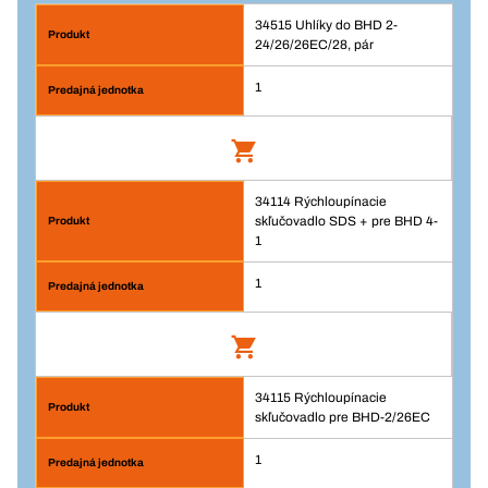
34515 Uhlíky do BHD 2-
24/26/26EC/28, pár
1
34114 Rýchloupínacie
Uhlíky do BHD 2-24/26/26EC/28, pár
skľučovadlo SDS + pre BHD 4-
Číslo výrobku: 34515
1
1
Prihlásenie
Balenie/KS
1
34115 Rýchloupínacie
Rýchloupínacie skľučovadlo SDS + pre
Množstvo
skľučovadlo pre BHD-2/26EC
BHD 4-1
Číslo výrobku: 34114
1