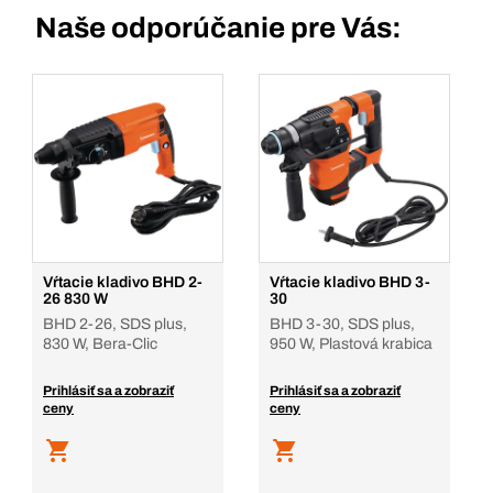
Číslo výrobku: 375160
Naše odporúčanie pre Vás:
Prihlásenie
Pridať do košíka
Balenie/KS
1
Množstvo
Pridať do košíka
Vŕtacie kladivo BHD 2-
Vŕtacie kladivo BHD 3-
26 830 W
30
BHD 2-26, SDS plus,
BHD 3-30, SDS plus,
830 W, Bera-Clic
950 W, Plastová krabica
Prihlásiť sa a zobraziť
Prihlásiť sa a zobraziť
ceny
ceny