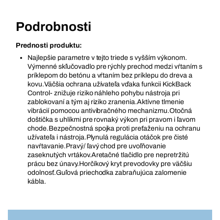
Podrobnosti
Prednosti produktu:
Najlepšie parametre v tejto triede s vyšším výkonom.
Výmenné skľučovadlo pre rýchly prechod medzi vŕtaním s
príklepom do betónu a vŕtaním bez príklepu do dreva a
kovu.Väčšia ochrana užívateľa vďaka funkcii KickBack
Control- znižuje riziko náhleho pohybu nástroja pri
zablokovaní a tým aj riziko zranenia.Aktívne tlmenie
vibrácií pomocou antivibračného mechanizmu.Otočná
doštička s uhlíkmi pre rovnaký výkon pri pravom i ľavom
chode.Bezpečnostná spojka proti preťaženiu na ochranu
užívateľa i nástroja.Plynulá regulácia otáčok pre čisté
navŕtavanie.Pravý/ ľavý chod pre uvoľňovanie
zaseknutých vrtákov.Aretačné tlačidlo pre nepretržitú
prácu bez únavy.Horčíkový kryt prevodovky pre väčšiu
odolnosť.Guľová priechodka zabraňujúca zalomenie
kábla.