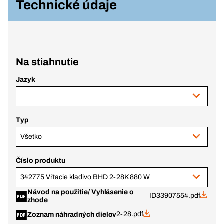
Technické údaje
Na stiahnutie
Jazyk
Typ
Všetko
Číslo produktu
342775 Vŕtacie kladivo BHD 2-28K 880 W
Návod na použitie/ Vyhlásenie o
ID33907554.pdf
zhode
2-28.pdf
Zoznam náhradných dielov