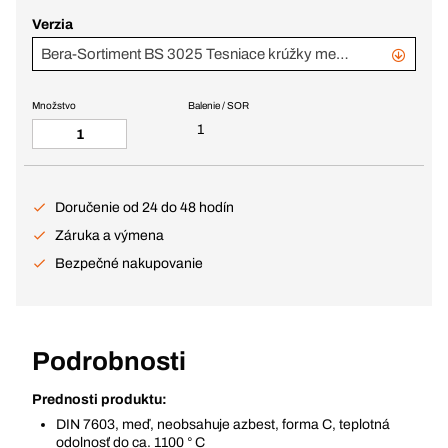
Verzia
Bera-Sortiment BS 3025 Tesniace krúžky medené vyplňovacie bez azbestu
Množstvo
Balenie / SOR
1
Doručenie od 24 do 48 hodín
Záruka a výmena
Bezpečné nakupovanie
Podrobnosti
Prednosti produktu:
DIN 7603, meď, neobsahuje azbest, forma C, teplotná
odolnosť do ca. 1100 ° C