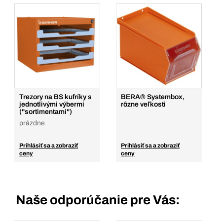
Trezory na BS kufríky s
BERA® Systembox,
jednotlivými výbermi
rôzne veľkosti
("sortimentami")
prázdne
Prihlásiť sa a zobraziť
Prihlásiť sa a zobraziť
ceny
ceny
Naše odporúčanie pre Vás: