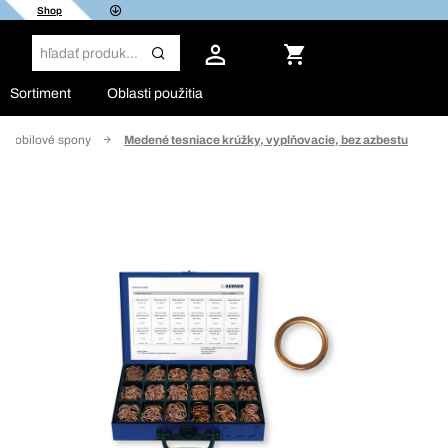
Shop
Sortiment
Oblasti použitia
tomobilové spony
Medené tesniace krúžky, vyplňovacie, bez azbestu