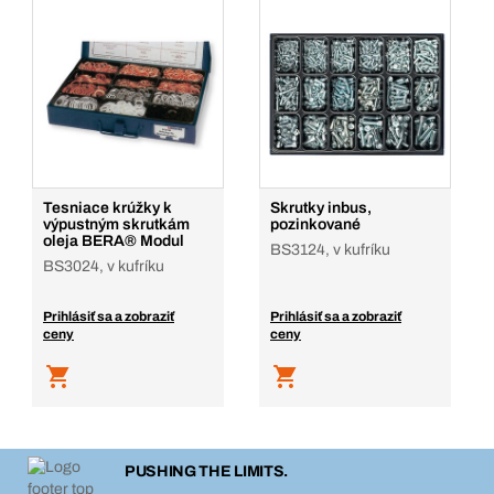
Tesniace krúžky k
Skrutky inbus,
výpustným skrutkám
pozinkované
oleja BERA® Modul
BS3124, v kufríku
BS3024, v kufríku
Prihlásiť sa a zobraziť
Prihlásiť sa a zobraziť
ceny
ceny
PUSHING THE LIMITS.