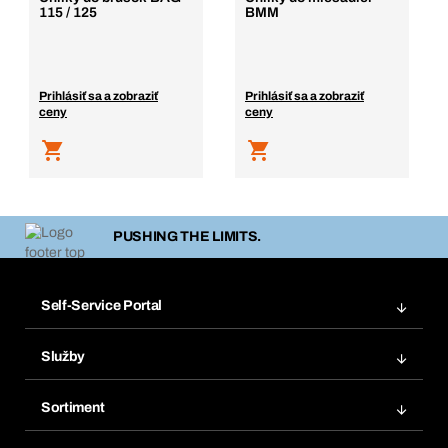
115 / 125
BMM
Prihlásiť sa a zobraziť
Prihlásiť sa a zobraziť
ceny
ceny
PUSHING THE LIMITS.
Self-Service Portal
Objednávky
Služby
Faktúry
Regálový systém Bera® Modul
Obľúbené
Sortiment
Systém Bera® Smart
Opakované objednávky
Inovácie produktov