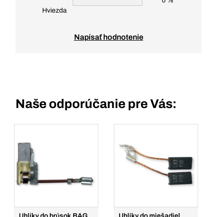
0 %
Hviezda
Napísať hodnotenie
Naše odporúčanie pre Vás:
Uhlíky do brúsok BAG
Uhlíky do miešadiel