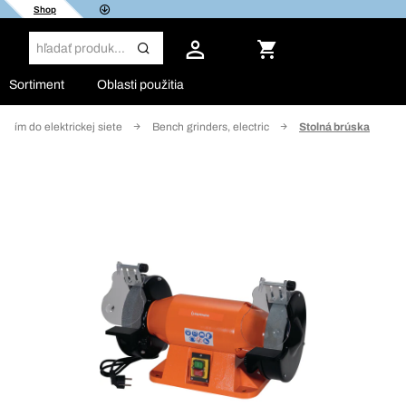
Shop
Sortiment
Oblasti použitia
ojením do elektrickej siete
Bench grinders, electric
Stolná brúska