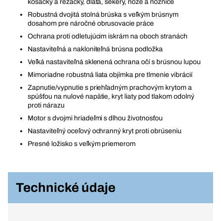
kosačky a rezačky, dláta, sekery, nože a nožnice
Robustná dvojitá stolná brúska s veľkým brúsnym
dosahom pre náročné obrusovacie práce
Ochrana proti odletujúcim iskrám na oboch stranách
Nastaviteľná a nakloniteľná brúsna podložka
Veľká nastaviteľná sklenená ochrana očí s brúsnou lupou
Mimoriadne robustná liata objímka pre tlmenie vibrácií
Zapnutie/vypnutie s priehľadným prachovým krytom a
spúšťou na nulové napätie, kryt liaty pod tlakom odolný
proti nárazu
Motor s dvojmi hriadeľmi s dlhou životnosťou
Nastaviteľný oceľový ochranný kryt proti obrúseniu
Presné ložisko s veľkým priemerom
Technické údaje