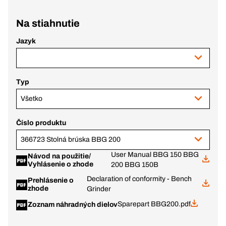
Na stiahnutie
Jazyk
Typ
Všetko
Číslo produktu
366723 Stolná brúska BBG 200
User Manual BBG 150 BBG
Návod na použitie/
Vyhlásenie o zhode
200 BBG 150B
Declaration of conformity - Bench
Prehlásenie o
zhode
Grinder
Sparepart BBG200.pdf
Zoznam náhradných dielov