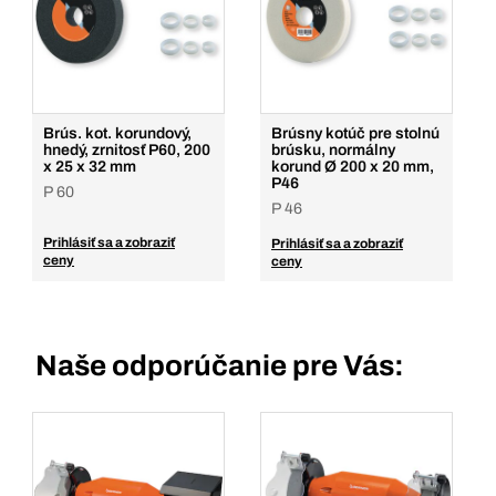
Brús. kot. korundový,
Brúsny kotúč pre stolnú
hnedý, zrnitosť P60, 200
brúsku, normálny
x 25 x 32 mm
korund Ø 200 x 20 mm,
P46
P 60
P 46
Prihlásiť sa a zobraziť
Prihlásiť sa a zobraziť
ceny
ceny
Naše odporúčanie pre Vás: