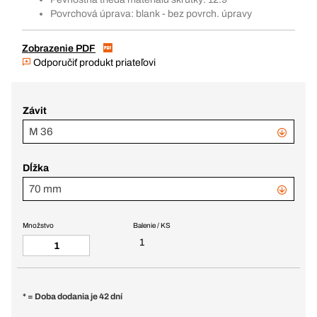
Povrchová úprava: blank - bez povrch. úpravy
Zobrazenie PDF
Odporučiť produkt priateľovi
Závit
M 36
Dĺžka
70 mm
Množstvo
Balenie / KS
1
* = Doba dodania je 42 dní