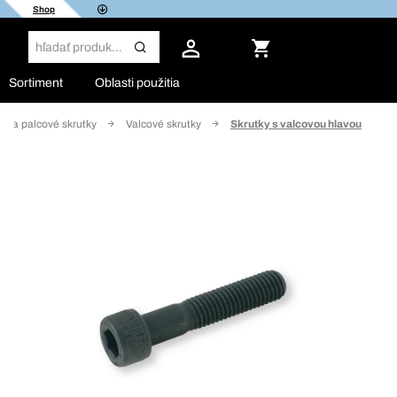
Shop
Sortiment
Oblasti použitia
ké a palcové skrutky
Valcové skrutky
Skrutky s valcovou hlavou