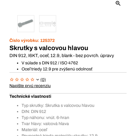
Číslo výrobku:
125372
Skrutky s valcovou hlavou
DIN 912, I6KT, oceľ, 12.9, blank - bez povrch. úpravy
V súlade s DIN 912 / ISO 4762
Oceľ triedy 12.9 pre zvýšenú odolnosť
(0)
Napíšte prvú recenziu
Technické vlastnosti
Typ skrutky: Skrutka s valcovou hlavou
DIN: DIN 912
Typ náhonu: vnút. 6-hran
Tvar hlavy: valcová hlava
Materiál: oceľ
Pevnostná trieda materiálu skrutky: 12.9