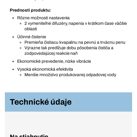
Prednosti produktu:
Rôzne možnosti nastavenia
2 vymeniteľné difuzéry, napenia v krátkom čase väčšie
oblasti
Účinné čistenie
Premieňa čistiacu kvapalinu na pevnú a trvácnu penu
Výrazne tak predlžuje dobu pôsobenia čističa a
zodpovedajúcej reakcie naň
Ekonomické prevedenie, nízke vibrácie
Vysoká ekonomická efektivita
Menšie množstvo produkovanej odpadovej vody
Technické údaje
Na stiahnutie