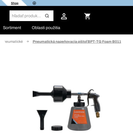
Shop
Sortiment
Oblasti použitia
e, pneumatické
Pneumatická napeňovacia pištoľ BPT-TG Foam B011