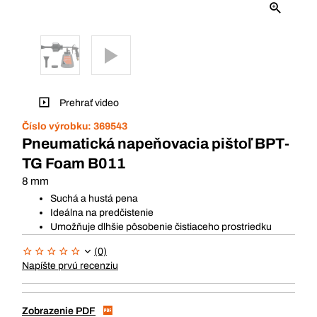
Prehrať video
Číslo výrobku:
369543
Pneumatická napeňovacia pištoľ BPT-
TG Foam B011
8 mm
Suchá a hustá pena
Ideálna na predčistenie
Umožňuje dlhšie pôsobenie čistiaceho prostriedku
(0)
Napíšte prvú recenziu
Zobrazenie PDF