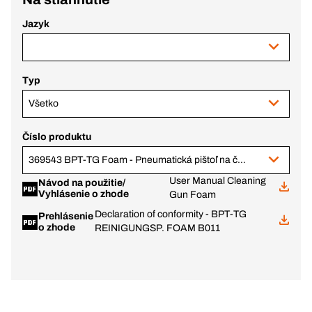
Jazyk
Typ
Všetko
Číslo produktu
369543 BPT-TG Foam - Pneumatická pištoľ na čistenie penou, B011
User Manual Cleaning
Návod na použitie/
Vyhlásenie o zhode
Gun Foam
Declaration of conformity - BPT-TG
Prehlásenie
o zhode
REINIGUNGSP. FOAM B011