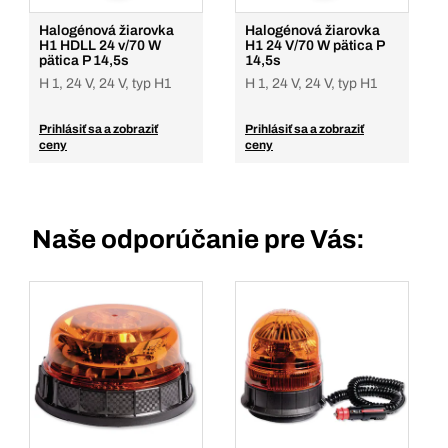
Halogénová žiarovka
Halogénová žiarovka
H1 HDLL 24 v/70 W
H1 24 V/70 W pätica P
pätica P 14,5s
14,5s
H 1, 24 V, 24 V, typ H1
H 1, 24 V, 24 V, typ H1
Prihlásiť sa a zobraziť
Prihlásiť sa a zobraziť
ceny
ceny
Naše odporúčanie pre Vás: