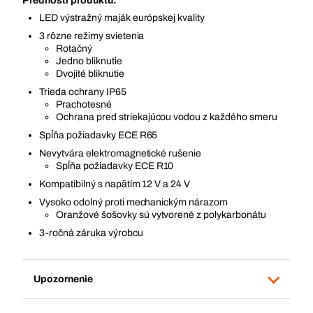
Prednosti produktu:
LED výstražný maják európskej kvality
3 rôzne režimy svietenia
Rotačný
Jedno bliknutie
Dvojité bliknutie
Trieda ochrany IP65
Prachotesné
Ochrana pred striekajúcou vodou z každého smeru
Spĺňa požiadavky ECE R65
Nevytvára elektromagnetické rušenie
Spĺňa požiadavky ECE R10
Kompatibilný s napätím 12 V a 24 V
Vysoko odolný proti mechanickým nárazom
Oranžové šošovky sú vytvorené z polykarbonátu
3-ročná záruka výrobcu
Upozornenie