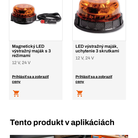
Magnetický LED
LED výstražný maják,
výstražný maják s 3
uchytenie 3 skrutkami
režimami
12 V, 24 V
12 V, 24 V
Prihlásiť sa a zobraziť
Prihlásiť sa a zobraziť
ceny
ceny
Tento produkt v aplikáciách