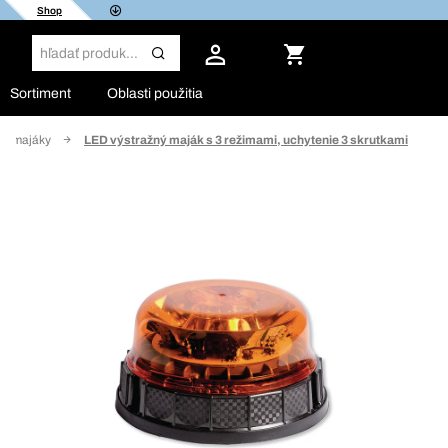
Shop
Sortiment
Oblasti použitia
né majáky
LED výstražný maják s 3 režimami, uchytenie 3 skrutkami