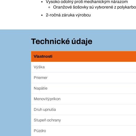
Vysoko odolný proti mechanickým nárazom
Oranžové šošovky sú vytvorené z polykarb
2-ročná záruka výrobcu
Technické údaje
Vlastnosti
Výška
Priemer
Napätie
Menovitýpríkon
Druh upnutia
Stupeň ochrany
Púzdro