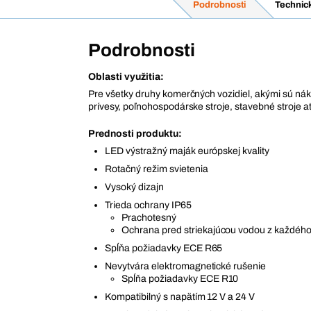
Podrobnosti
Technic
Podrobnosti
Oblasti využitia:
Pre všetky druhy komerčných vozidiel, akými sú nák
prívesy, poľnohospodárske stroje, stavebné stroje a
Prednosti produktu:
LED výstražný maják európskej kvality
Rotačný režim svietenia
Vysoký dizajn
Trieda ochrany IP65
Prachotesný
Ochrana pred striekajúcou vodou z každéh
Spĺňa požiadavky ECE R65
Nevytvára elektromagnetické rušenie
Spĺňa požiadavky ECE R10
Kompatibilný s napätím 12 V a 24 V