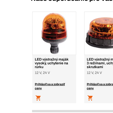
LED výstražný maják
LED výstražný m
vysoký, uchytenie na
3 režimami, uch
rúrku
skrutkami
12 V, 24 V
12 V, 24 V
Prihlásiť sa a zobraziť
Prihlásiť sa a zobra
ceny
ceny