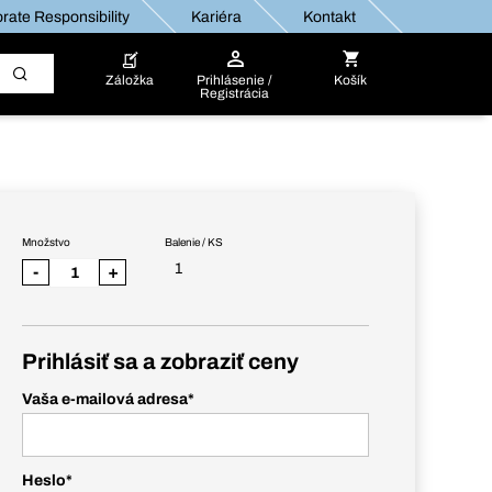
rate Responsibility
Kariéra
Kontakt
Záložka
Prihlásenie /
Košík
Registrácia
Množstvo
Balenie / KS
1
-
+
Prihlásiť sa a zobraziť ceny
Vaša e-mailová adresa
*
Heslo
*