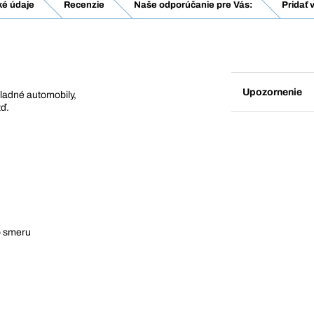
ké údaje
Recenzie
Naše odporúčanie pre Vás:
Pridať 
Upozornenie
ladné automobily,
tď.
o smeru