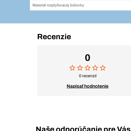
Materiál rozptyľovacej šošovky
Recenzie
0
0 recenzií
Napísať hodnotenie
Naše odporúčanie pre Vás