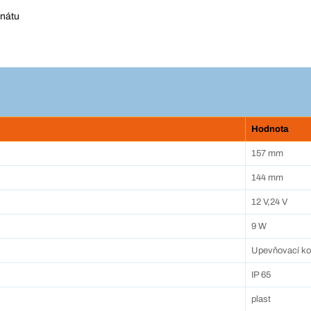
onátu
Hodnota
157 mm
144 mm
12 V,24 V
9 W
Upevňovací ko
IP 65
plast