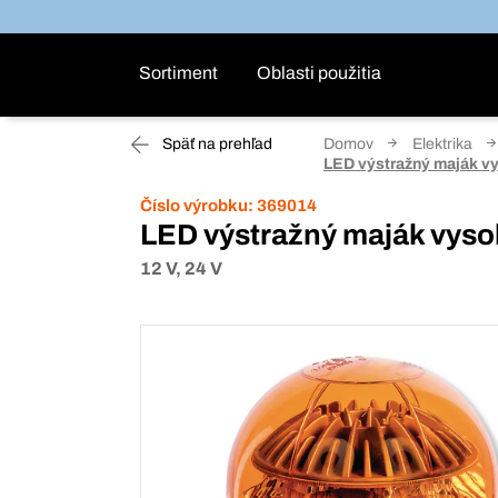
Sortiment
Oblasti použitia
Späť na prehľad
Domov
Elektrika
LED výstražný maják vy
Číslo výrobku:
369014
LED výstražný maják vysok
12 V, 24 V