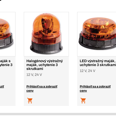
aják s
Halogénový výstražný
LED výstražný maják,
ytenie 3
maják, uchytenie 3
uchytenie 3 skrutkam
skrutkami
12 V, 24 V
12 V, 24 V
ziť
Prihlásiť sa a zobraziť
Prihlásiť sa a zobraziť
ceny
ceny