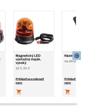
Magnetický LED
Nástrčný diel
i
výstražný maják,
na skrutkovanie
vysoký
12 V, 24 V
Prihlásiť sa a zobraziť
Prihlásiť sa a zobraziť
ceny
ceny