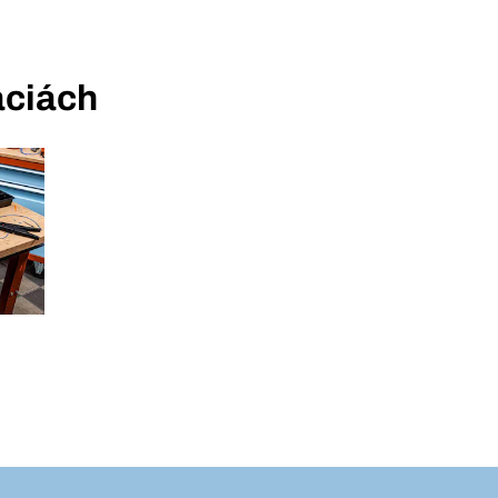
áciách