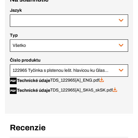
Jazyk
Typ
Všetko
Číslo produktu
122965 Tyčinka s plstenou lešt. hlavicou ku Glass-Fix, kov. stopka
TDS_122965[A]_ENG.pdf
Technické údaje
TDS_122965[A]_SK45_skSK.pdf
Technické údaje
Recenzie