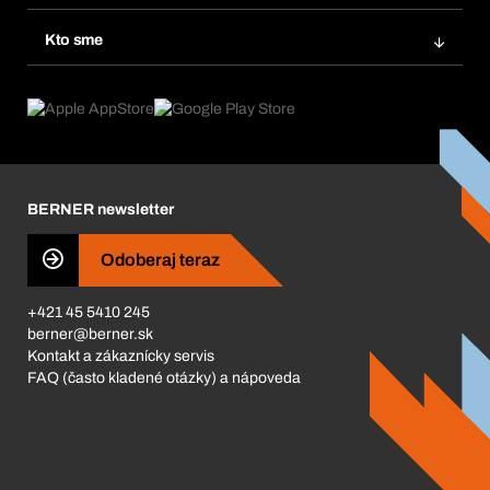
Opakované objednávky
Inovácie produktov
Chemická databáza
Kto sme
Predplatné
Oblasti použitia
eProcurement
Čo ponúkame
FAQ
Product Compliance
Produktový poradca
Čo nás poháňa
Katalóg a brožúry
Corporate Responsibility
Kariéra
BERNER newsletter
Business Conduct
Odoberaj teraz
+421 45 5410 245
berner@berner.sk
Kontakt a zákaznícky servis
FAQ (často kladené otázky) a nápoveda