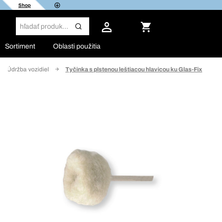
Shop
Sortiment
Oblasti použitia
Údržba vozidiel
Tyčinka s plstenou leštiacou hlavicou ku Glas-Fix