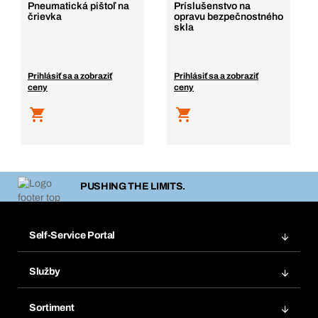
Pneumatická pištoľ na
Príslušenstvo na
črievka
opravu bezpečnostného
skla
Prihlásiť sa a zobraziť
Prihlásiť sa a zobraziť
ceny
ceny
PUSHING THE LIMITS.
Self-Service Portal
Objednávky
Služby
Faktúry
Regálový systém Bera® Modul
Obľúbené
Sortiment
Systém Bera® Smart