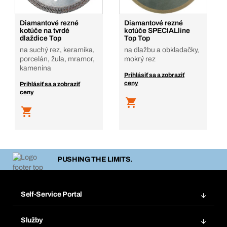
Diamantové rezné
Diamantové rezné
kotúče na tvrdé
kotúče SPECIALline
dlaždice Top
Top Top
na suchý rez, keramika,
na dlažbu a obkladačky,
porcelán, žula, mramor,
mokrý rez
kamenina
Prihlásiť sa a zobraziť
ceny
Prihlásiť sa a zobraziť
ceny
PUSHING THE LIMITS.
Self-Service Portal
Objednávky
Služby
Faktúry