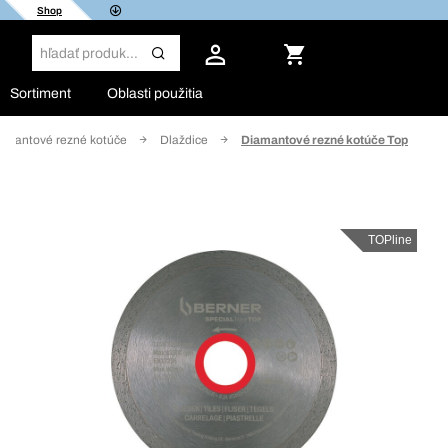
Shop
Sortiment
Oblasti použitia
amantové rezné kotúče
Dlaždice
Diamantové rezné kotúče Top
TOPline