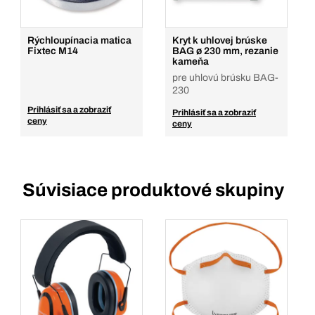
Rýchloupínacia matica
Kryt k uhlovej brúske
Fixtec M14
BAG ø 230 mm, rezanie
kameňa
pre uhlovú brúsku BAG-
230
Prihlásiť sa a zobraziť
Prihlásiť sa a zobraziť
ceny
ceny
Súvisiace produktové skupiny