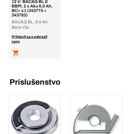
12 V: BACAG BL &
BBPI, 2 x Aku 6,0 Ah,
BC+ v.1 (343774 +
343783)
BACAG BL, 6.0 Ah,
Bera-Clic
Prihlásiť sa a zobraziť
ceny
Príslušenstvo