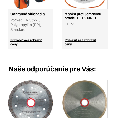
Ochranné slúchadlá
Maska proti jemnému
prachu FFP2 NR D
Pocket, EN 352-1,
FFP2
Polypropylén (PP),
Standard
Prihlásiť sa a zobraziť
Prihlásiť sa a zobraziť
ceny
ceny
Naše odporúčanie pre Vás: