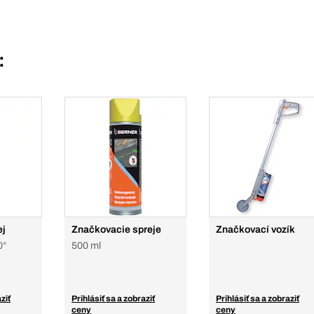
:
ej
Značkovacie spreje
Značkovací vozík
0°
500 ml
ziť
Prihlásiť sa a zobraziť
Prihlásiť sa a zobraziť
ceny
ceny