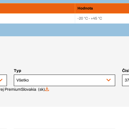
Hodnota
-20 °C - +45 °C
Typ
Čís
Všetko
rej Premium
Slovakia (sk)