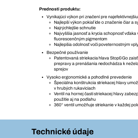
Prednosti produktu:
Vynikajúci výkon pri značení pre najefektívnejšiu
Najlepší výkon pokiaľ ide o značenie čiar a 
Najrýchlejšie schnutie
Najvyššia jasnosť a krycia schopnosť vďaka
fluorescenčným pigmentom
Najlepšia odolnosť voči poveternostným vp
Bezpečné používanie
Patentovaná striekacia hlava Stop&Go zaisť
prepravy a prenášania nedochádza k neže
sprejov
Vysoko ergonomické a pohodlné prevedenie
Špeciálna konštrukcia striekacej hlavy umož
v hrubých rukaviciach
Ventil na hornej časti striekacej hlavy zab
použitie aj na podlahu
360° ventil umožňuje striekanie v každej po
Technické údaje