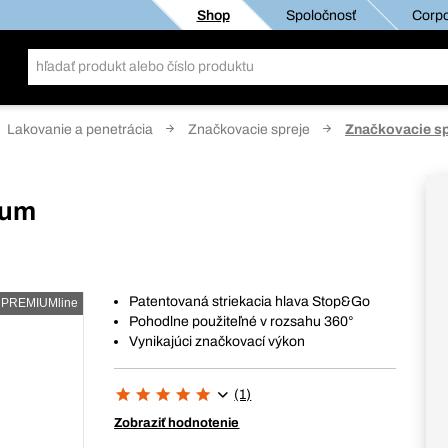
Shop
Spoločnosť
Corpo
Lakovanie a penetrácia
Značkovacie spreje
Značkovacie s
ium
Patentovaná striekacia hlava Stop&Go
PREMIUMline
Pohodlne použiteľné v rozsahu 360°
Vynikajúci značkovací výkon
(1)
Zobraziť hodnotenie