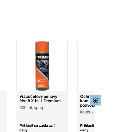
Viacúčelový penový
Ochrana pred
čistič X-in-1 Premium
kamienkami a ochrana
podvozka
500 ml, sprej
kaučuk
Prihlásiť sa a zobraziť
Prihlásiť sa a zobraziť
ceny
ceny