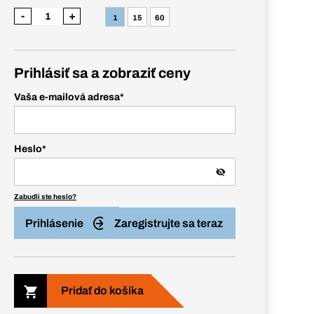
-
+
1
15
60
Prihlásiť sa a zobraziť ceny
Vaša e-mailová adresa
*
Heslo
*
Zabudli ste heslo?
Prihlásenie
Zaregistrujte sa teraz
Pridať do košíka