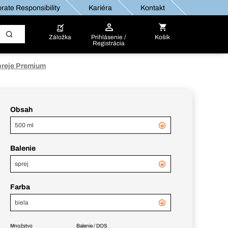
rate Responsibility
Kariéra
Kontakt
Záložka
Prihlásenie /
Košík
Registrácia
preje Premium
Obsah
500 ml
Balenie
sprej
Farba
biela
Množstvo
Balenie / DOS