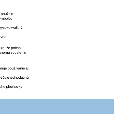
 použitie
symbolov
 vysokokvalitným
lyvom
uje, že počas
lanému spusteniu
ňuje používanie aj
ezpečuje jednoduchú
lohe plechovky