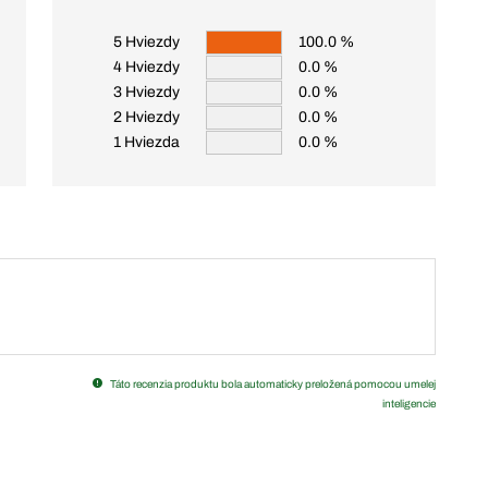
5 Hviezdy
100.0 %
4 Hviezdy
0.0 %
3 Hviezdy
0.0 %
2 Hviezdy
0.0 %
1 Hviezda
0.0 %
Táto recenzia produktu bola automaticky preložená pomocou umelej
inteligencie