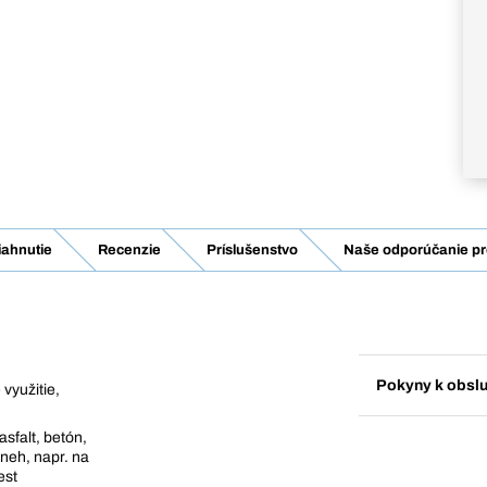
iahnutie
Recenzie
Príslušenstvo
Naše odporúčanie pr
Pokyny k obsl
 využitie,
sfalt, betón,
neh, napr. na
est