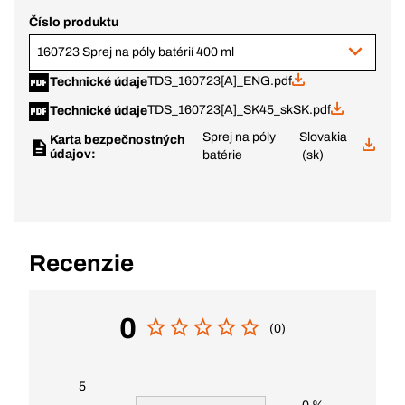
Číslo produktu
160723 Sprej na póly batérií 400 ml
TDS_160723[A]_ENG.pdf
Technické údaje
TDS_160723[A]_SK45_skSK.pdf
Technické údaje
Sprej na póly
Slovakia
Karta bezpečnostných
údajov:
batérie
(sk)
Recenzie
0
(0)
5