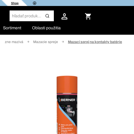
Shop
Sortiment
Oblasti použitia
hézne mazivá
Mazacie spreje
Mazací sprej na kontakty batérie