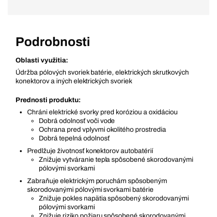
Podrobnosti
Oblasti využitia:
Údržba pólových svoriek batérie, elektrických skrutkových
konektorov a iných elektrických svoriek
Prednosti produktu:
Chráni elektrické svorky pred koróziou a oxidáciou
Dobrá odolnosť voči vode
Ochrana pred vplyvmi okolitého prostredia
Dobrá tepelná odolnosť
Predlžuje životnosť konektorov autobatérií
Znižuje vytváranie tepla spôsobené skorodovanými
pólovými svorkami
Zabraňuje elektrickým poruchám spôsobeným
skorodovanými pólovými svorkami batérie
Znižuje pokles napätia spôsobený skorodovanými
pólovými svorkami
Znižuje riziko požiaru spôsobené skorodovanými