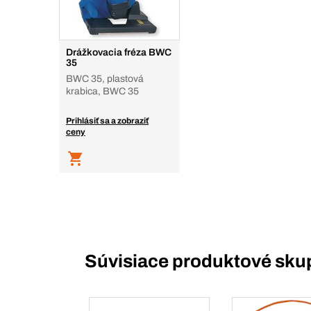
Drážkovacia fréza BWC
35
BWC 35, plastová
krabica, BWC 35
Prihlásiť sa a zobraziť
ceny
Súvisiace produktové sku