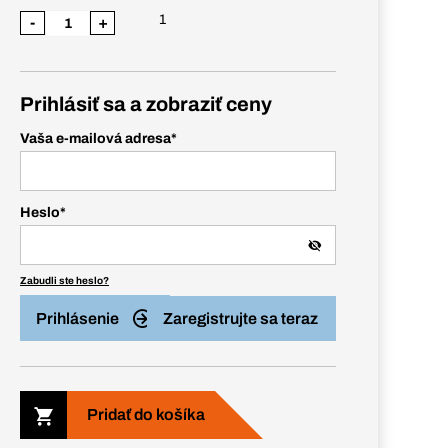
1
-
+
Prihlásiť sa a zobraziť ceny
Vaša e-mailová adresa
*
Heslo
*
Zabudli ste heslo?
Prihlásenie
Zaregistrujte sa teraz
Pridať do košíka