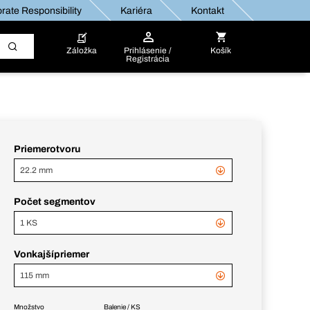
rate Responsibility
Kariéra
Kontakt
Záložka
Prihlásenie /
Košík
Registrácia
Priemerotvoru
22.2 mm
Počet segmentov
1 KS
Vonkajšípriemer
115 mm
Množstvo
Balenie / KS