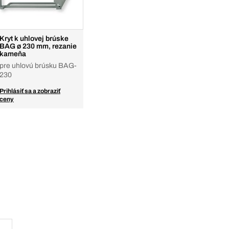
Kryt k uhlovej brúske
BAG ø 230 mm, rezanie
kameňa
pre uhlovú brúsku BAG-
230
Prihlásiť sa a zobraziť
ceny