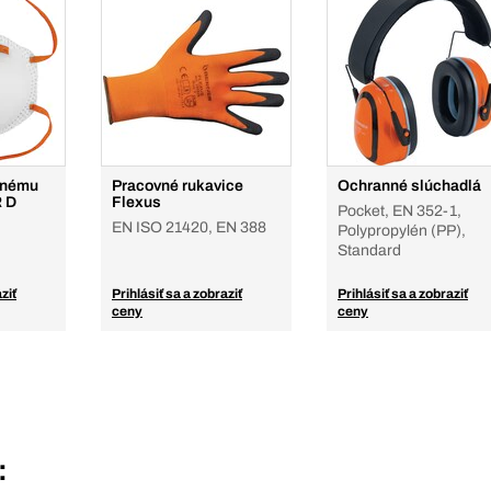
mnému
Pracovné rukavice
Ochranné slúchadlá
R D
Flexus
Pocket, EN 352-1,
EN ISO 21420, EN 388
Polypropylén (PP),
Standard
ziť
Prihlásiť sa a zobraziť
Prihlásiť sa a zobraziť
ceny
ceny
: