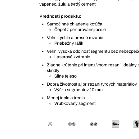
vápenec, žulu a tvrdý cement
Prednosti produktu:
Samočinné chladenie kotúča
Čepeľ z perforovanej ocele
Veľmi rýchle a presné rezanie
Priebežný ráfik
Veľmi vysoká odolnosť segmentu bez nebezpeč
Laserové zváranie
Žiadne krútenie pri intenzívnom rezaní: ideálny 
škridly
Silné teleso
Dobrá životnosť aj pri rezaní tvrdých materiálov
Výška segmentov 10 mm
Menej tepla a trenia
Vrúbkovaný segment