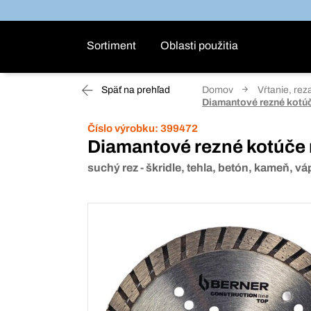
Sortiment
Oblasti použitia
Späť na prehľad
Domov
Vŕtanie, rez
Diamantové rezné kotúče
Číslo výrobku:
399472
Diamantové rezné kotúče n
suchý rez - škridle, tehla, betón, kameň, v