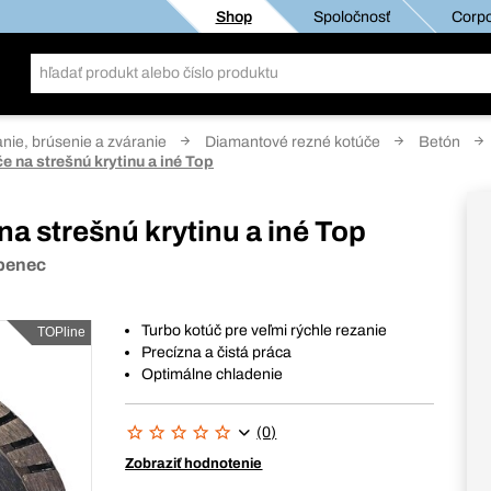
Shop
Spoločnosť
Corpo
anie, brúsenie a zváranie
Diamantové rezné kotúče
Betón
 na strešnú krytinu a iné Top
a strešnú krytinu a iné Top
ápenec
Turbo kotúč pre veľmi rýchle rezanie
TOPline
Precízna a čistá práca
Optimálne chladenie
(0)
Zobraziť hodnotenie