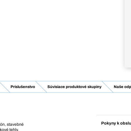
Príslušenstvo
Súvisiace produktové skupiny
Naše odp
Pokyny k obsl
etón, stavebné
kové tehly,