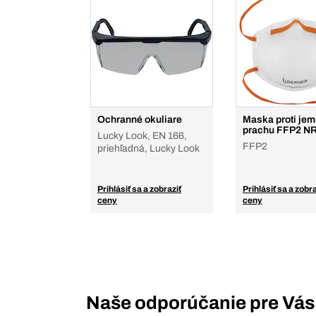
Ochranné okuliare
Maska proti je
prachu FFP2 N
Lucky Look, EN 166,
FFP2
priehľadná, Lucky Look
Prihlásiť sa a zobraziť
Prihlásiť sa a zobra
ceny
ceny
Naše odporúčanie pre Vás