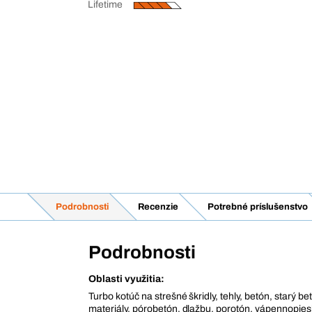
Lifetime
Podrobnosti
Recenzie
Potrebné príslušenstvo
Podrobnosti
Oblasti využitia:
Turbo kotúč na strešné škridly, tehly, betón, starý b
materiály, pórobetón, dlažbu, porotón, vápennopies