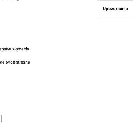
Upozornenie
enstva zlomenia
pre tvrdé strešné