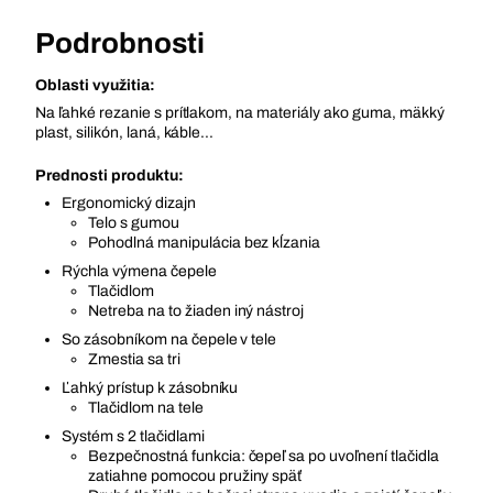
Podrobnosti
Oblasti využitia:
Na ľahké rezanie s prítlakom, na materiály ako guma, mäkký
plast, silikón, laná, káble...
Prednosti produktu:
Ergonomický dizajn
Telo s gumou
Pohodlná manipulácia bez kĺzania
Rýchla výmena čepele
Tlačidlom
Netreba na to žiaden iný nástroj
So zásobníkom na čepele v tele
Zmestia sa tri
Ľahký prístup k zásobníku
Tlačidlom na tele
Systém s 2 tlačidlami
Bezpečnostná funkcia: čepeľ sa po uvoľnení tlačidla
zatiahne pomocou pružiny späť