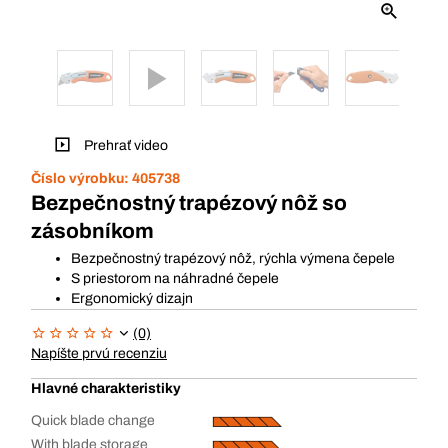
Prehrať video
Číslo výrobku:
405738
Bezpečnostný trapézový nôž so
zásobníkom
Bezpečnostný trapézový nôž, rýchla výmena čepele
S priestorom na náhradné čepele
Ergonomický dizajn
(0)
Napíšte prvú recenziu
Hlavné charakteristiky
Quick blade change
With blade storage