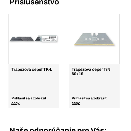
Príslušenstvo
Trapézová čepeľ TK-L
Trapézová čepeľ TiN
60x19
Prihlásiť sa a zobraziť
Prihlásiť sa a zobraziť
ceny
ceny
Naše odporúčanie pre Vás: