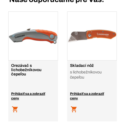
Orezávač s
Skladací nôž
lichobežníkovou
s lichobežníkovou
čepeľou
čepeľou
Prihlásiť sa a zobraziť
Prihlásiť sa a zobraziť
ceny
ceny