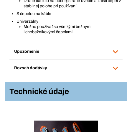
Druhé tlačidlo na bočnej strane uvedie a zaistí čepeľ v
stabilnej polohe pri používaní
S čepeľou na káble
Univerzálny
Možno používať so všetkými bežnými
lichobežníkovými čepeľami
Upozornenie
Rozsah dodávky
Technické údaje