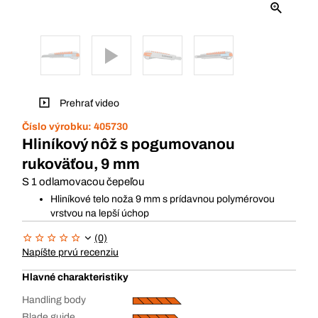
Prehrať video
Číslo výrobku:
405730
Hliníkový nôž s pogumovanou
rukoväťou, 9 mm
S 1 odlamovacou čepeľou
Hliníkové telo noža 9 mm s prídavnou polymérovou
vrstvou na lepší úchop
(0)
Napíšte prvú recenziu
Hlavné charakteristiky
Handling body
Blade guide