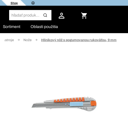
Shop
Sortiment
Oblasti použitia
 nástroje
Nože
Hliníkový nôž s pogumovanou rukoväťou, 9 mm