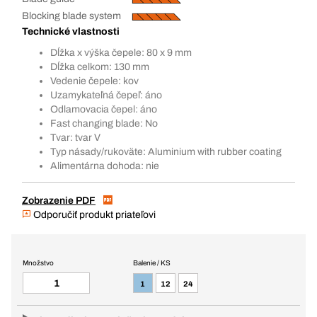
Blocking blade system
Technické vlastnosti
Dĺžka x výška čepele: 80 x 9 mm
Dĺžka celkom: 130 mm
Vedenie čepele: kov
Uzamykateľná čepeľ: áno
Odlamovacia čepel: áno
Fast changing blade: No
Tvar: tvar V
Typ násady/rukoväte: Aluminium with rubber coating
Alimentárna dohoda: nie
Zobrazenie PDF
Odporučiť produkt priateľovi
Množstvo
Balenie / KS
1
12
24