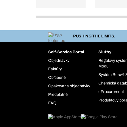
PUSHING THE LIMITS.
Self-Service Portal
Služby
Objednávky
Regálový syst
Modul
Faktúry
Systém Bera® 
Obľúbené
Chemická data
Opakované objednávky
eProcurement
Predplatné
Produktový por
FAQ