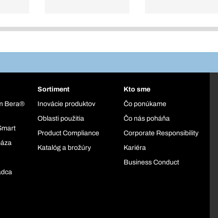
Sortiment
Kto sme
ém Bera®
Inovácie produktov
Čo ponúkame
Oblasti použitia
Čo nás poháňa
Smart
Product Compliance
Corporate Responsibility
báza
Katalóg a brožúry
Kariéra
Business Conduct
adca