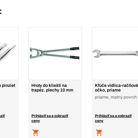
:
 pinziet
Hroty do klieští na
Kľúče vidlica-račňov
trapéz. plechy 10 mm
očko, priame
priame, matný povrch
ziť
Prihlásiť sa a zobraziť
Prihlásiť sa a zobraziť
ceny
ceny