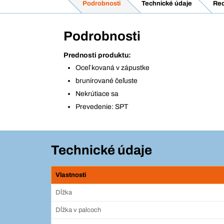
Podrobnosti
Technické údaje
Rec
Podrobnosti
Prednosti produktu:
Oceľ kovaná v zápustke
brunírované čeľuste
Nekrútiace sa
Prevedenie: SPT
Technické údaje
Vlastnosti
Dĺžka
Dĺžka v palcoch