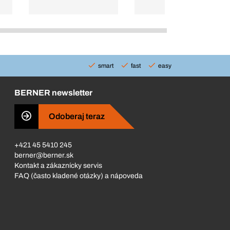
smart
fast
easy
BERNER newsletter
Odoberaj teraz
+421 45 5410 245
berner@berner.sk
Kontakt a zákaznícky servis
FAQ (často kladené otázky) a nápoveda