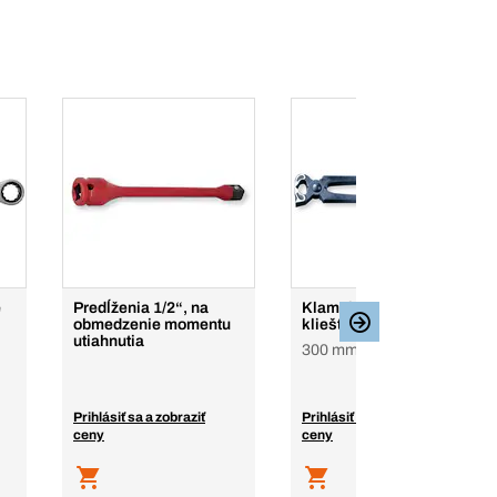
é
Predĺženia 1/2“, na
Klampiarske špeciálne
obmedzenie momentu
kliešte
utiahnutia
300 mm
Prihlásiť sa a zobraziť
Prihlásiť sa a zobraziť
ceny
ceny