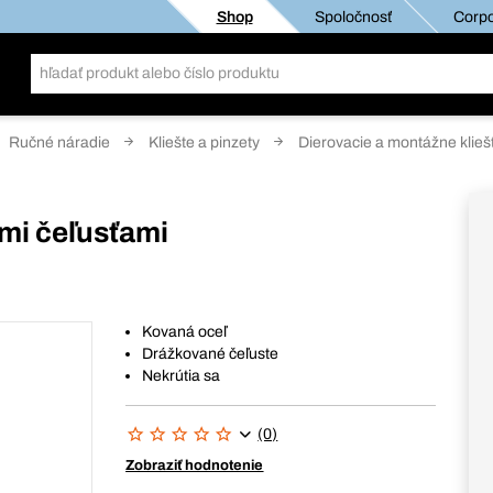
Shop
Spoločnosť
Corpo
Ručné náradie
Kliešte a pinzety
Dierovacie a montážne klieš
ými čeľusťami
Kovaná oceľ
Drážkované čeľuste
Nekrútia sa
(0)
Zobraziť hodnotenie