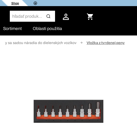
Shop
Sortiment
Oblasti použitia
ožky sa sadou náradia do dielenských vozíkov
Vložka z tvrdenej peny