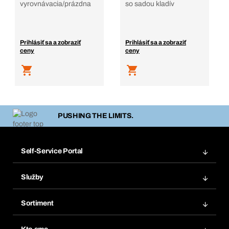
vyrovnávacia/prázdna
so sadou kladív
Prihlásiť sa a zobraziť
Prihlásiť sa a zobraziť
ceny
ceny
PUSHING THE LIMITS.
Self-Service Portal
Objednávky
Služby
Faktúry
Regálový systém Bera® Modul
Obľúbené
Sortiment
Systém Bera® Smart
Opakované objednávky
Inovácie produktov
Chemická databáza