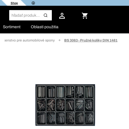
Shop
Sortiment
Oblasti použitia
slušenstvo pre automobilové spony
BS 3063 - Pružné kolíky DIN 1481