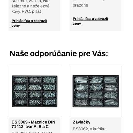
300 mm, 24 T/in, Na
prázdne
železné a neželezné
kovy, PVC, plast
Prihlásiť sa a zobraziť
Prihlásiť sa a zobraziť
ceny
ceny
Naše odporúčanie pre Vás:
BS 3069 - Maznice DIN
Závlačky
71412, tvar A, B a C
BS3062, v kufríku