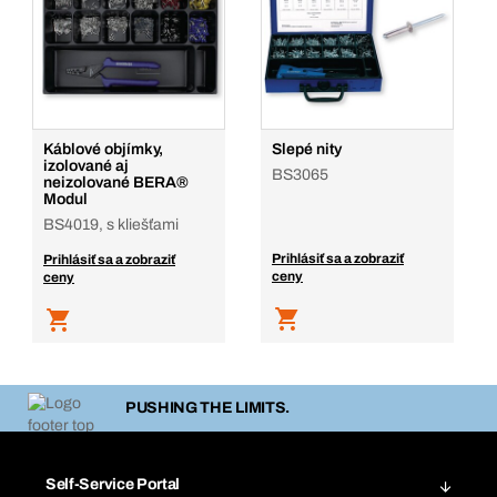
Káblové objímky,
Slepé nity
izolované aj
BS3065
neizolované BERA®
Modul
BS4019, s kliešťami
Prihlásiť sa a zobraziť
Prihlásiť sa a zobraziť
ceny
ceny
PUSHING THE LIMITS.
Self-Service Portal