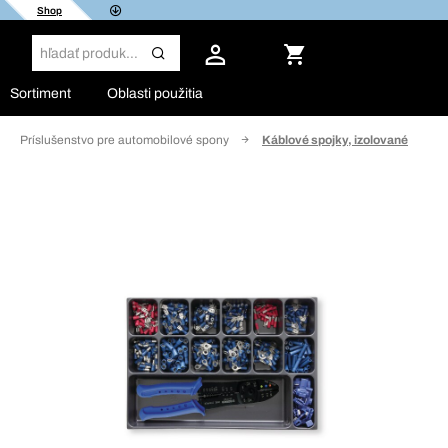
Shop
Sortiment
Oblasti použitia
Príslušenstvo pre automobilové spony
Káblové spojky, izolované