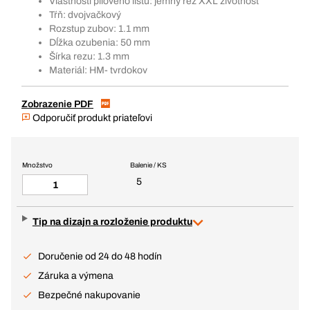
Vlastnosti pílového listu: jemný rez XXL životnosť
Tŕň: dvojvačkový
Rozstup zubov: 1.1 mm
Dĺžka ozubenia: 50 mm
Šírka rezu: 1.3 mm
Materiál: HM- tvrdokov
Zobrazenie PDF
Odporučiť produkt priateľovi
Množstvo
Balenie / KS
5
Tip na dizajn a rozloženie produktu
Doručenie od 24 do 48 hodín
Záruka a výmena
Bezpečné nakupovanie