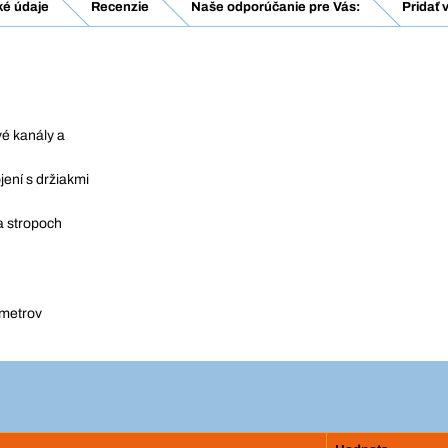
ké údaje
Recenzie
Naše odporúčanie pre Vás:
Pridať 
vé kanály a
jení s držiakmi
a stropoch
ometrov