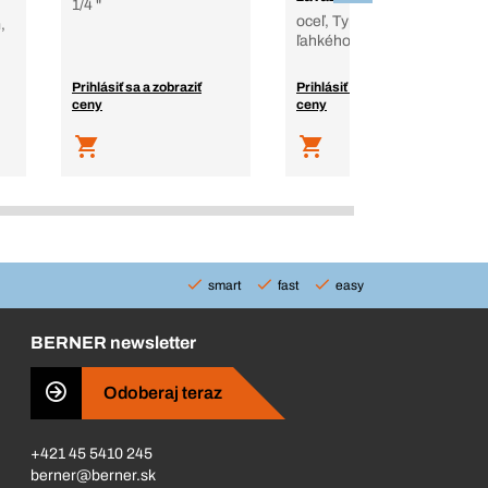
1/4 "
oceľ, Typ 397B, ráf z
,
ľahkého kovu, čierne
Prihlásiť sa a zobraziť
Prihlásiť sa a zobraziť
ceny
ceny
smart
fast
easy
BERNER newsletter
Odoberaj teraz
+421 45 5410 245
berner@berner.sk