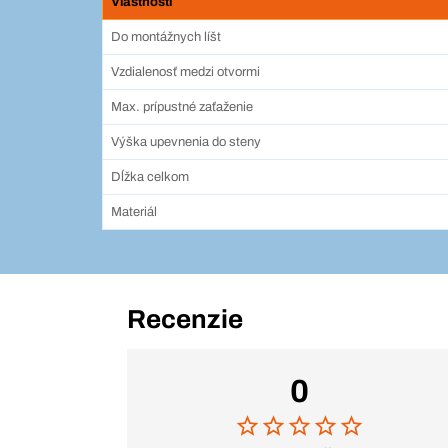
Vlastnosti
Do montážnych líšt
Vzdialenosť medzi otvormi
Max. prípustné zaťaženie
Výška upevnenia do steny
Dĺžka celkom
Materiál
Recenzie
0