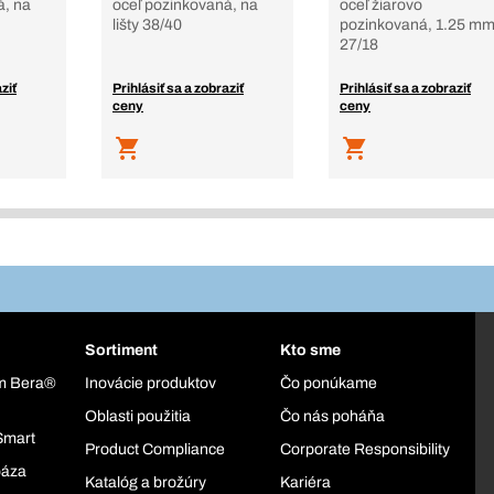
á, na
oceľ pozinkovaná, na
oceľ žiarovo
lišty 38/40
pozinkovaná, 1.25 mm
27/18
ziť
Prihlásiť sa a zobraziť
Prihlásiť sa a zobraziť
ceny
ceny
Sortiment
Kto sme
ém Bera®
Inovácie produktov
Čo ponúkame
Oblasti použitia
Čo nás poháňa
Smart
Product Compliance
Corporate Responsibility
báza
Katalóg a brožúry
Kariéra