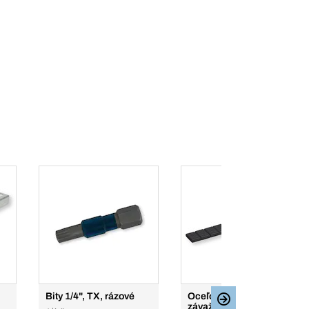
Bity 1/4", TX, rázové
Oceľové naliepacie
závažia, typ 397B