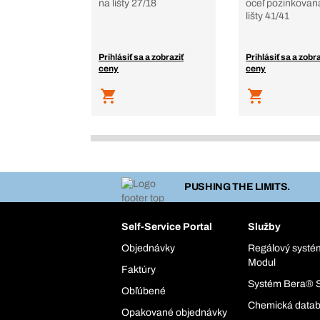
na lišty 27/18
oceľ pozinkovan
lišty 41/41
Prihlásiť sa a zobraziť
Prihlásiť sa a zobra
ceny
ceny
PUSHING THE LIMITS.
Self-Service Portal
Služby
Objednávky
Regálový syst
Modul
Faktúry
Systém Bera® 
Obľúbené
Chemická data
Opakované objednávky