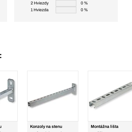
2 Hviezdy
0 %
1 Hviezda
0 %
:
u
Konzoly na stenu
Montážna lišta