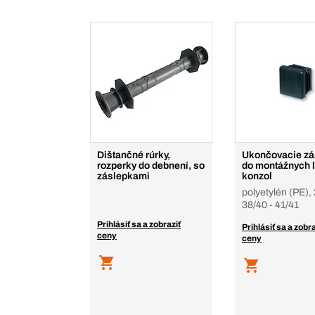
Dištančné rúrky,
Ukončovacie zá
rozperky do debnení, so
do montážnych l
záslepkami
konzol
polyetylén (PE), 
38/40 - 41/41
Prihlásiť sa a zobraziť
Prihlásiť sa a zobra
ceny
ceny