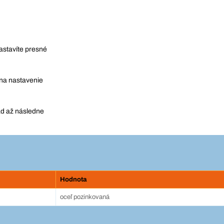
stavíte presné
 na nastavenie
ad až následne
Hodnota
oceľ pozinkovaná