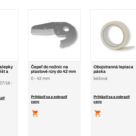
slepky
Čepeľ do nožníc na
Obojstranná lepiaca
íšt a
plastové rúry do 42 mm
páska
0 - 42 mm
béžová
27/18 -
Prihlásiť sa a zobraziť
Prihlásiť sa a zobraziť
ziť
ceny
ceny