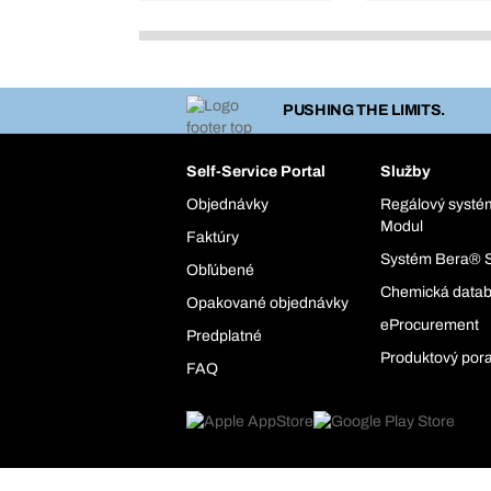
PUSHING THE LIMITS.
Self-Service Portal
Služby
Objednávky
Regálový syst
Modul
Faktúry
Systém Bera® 
Obľúbené
Chemická data
Opakované objednávky
eProcurement
Predplatné
Produktový por
FAQ