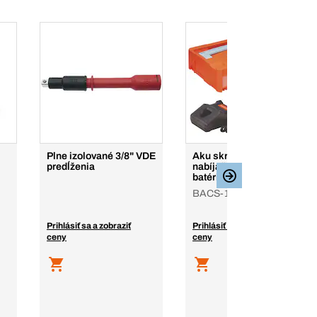
Plne izolované 3/8" VDE
Aku skrutkovač,
predĺženia
nabíjačka, 2.0 a 4.0 Ah
batéria 12 V
BACS-1, Bera-Clic
Prihlásiť sa a zobraziť
Prihlásiť sa a zobraziť
ceny
ceny