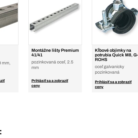
Montážne lišty Premium
Kĺbové objímky na
41/41
potrubia Quick M8, G
ROHS
pozinkovaná oceľ, 2.5
0 mm,
oceľ galvanicky
mm
pozinkovaná
ziť
Prihlásiť sa a zobraziť
Prihlásiť sa a zobraziť
ceny
ceny
: