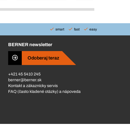
smart
fast
easy
BERNER newsletter
Odoberaj teraz
+421 45 5410 245
berner@berner.sk
Kontakt a zákaznícky servis
FAQ (často kladené otázky) a nápoveda