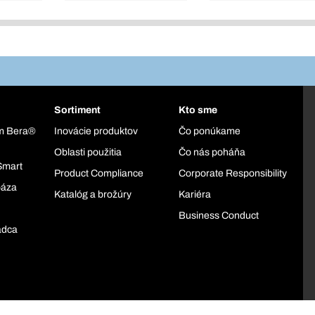
Sortiment
Kto sme
ém Bera®
Inovácie produktov
Čo ponúkame
Oblasti použitia
Čo nás poháňa
Smart
Product Compliance
Corporate Responsibility
báza
Katalóg a brožúry
Kariéra
Business Conduct
adca