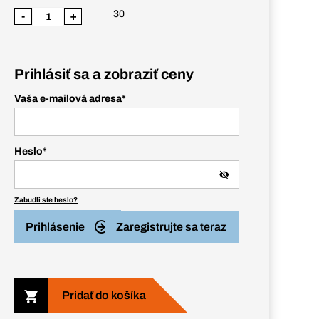
30
-
+
Prihlásiť sa a zobraziť ceny
Vaša e-mailová adresa
*
Heslo
*
Zabudli ste heslo?
Prihlásenie
Zaregistrujte sa teraz
Pridať do košíka