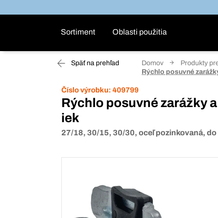
Sortiment
Oblasti použitia
Späť na prehľad
Domov
Produkty pr
Rýchlo posuvné zarážky
Číslo výrobku:
409799
Rýchlo posuvné zarážky a
iek
27/18, 30/15, 30/30, oceľ pozinkovaná, do