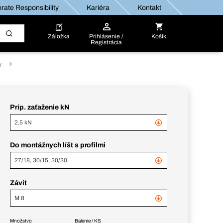
rate Responsibility
Kariéra
Kontakt
Záložka
Prihlásenie /
Košík
Registrácia
w
Príp. zaťaženie kN
2,5 kN
Do montážnych líšt s profilmi
27/18, 30/15, 30/30
Závit
M 8
Množstvo
Balenie / KS