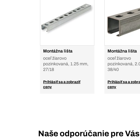
Montážna lišta
Montážna lišta
oceľ žiarovo
oceľ žiarovo
pozinkovaná, 1.25 mm,
pozinkovaná, 2.
27/18
38/40
Prihlásiť sa a zobraziť
Prihlásiť sa a zobra
ceny
ceny
Naše odporúčanie pre Vás