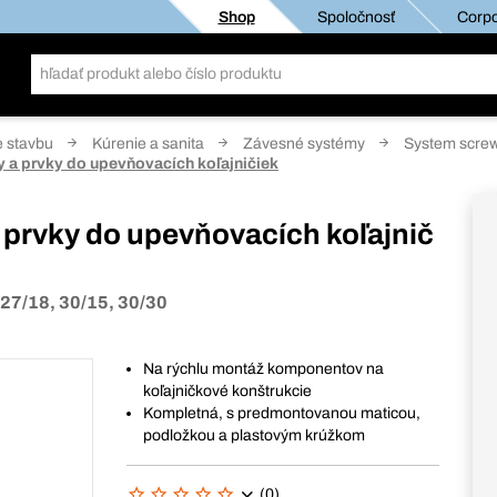
Shop
Spoločnosť
Corpo
e stavbu
Kúrenie a sanita
Závesné systémy
System scre
 a prvky do upevňovacích koľajničiek
 prvky do upevňovacích koľajnič
 27/18, 30/15, 30/30
Na rýchlu montáž komponentov na
koľajničkové konštrukcie
Kompletná, s predmontovanou maticou,
podložkou a plastovým krúžkom
(0)