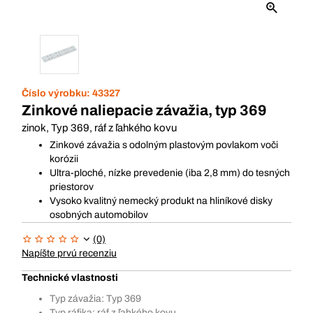
Číslo výrobku:
43327
Zinkové naliepacie závažia, typ 369
zinok, Typ 369, ráf z ľahkého kovu
Zinkové závažia s odolným plastovým povlakom voči
korózii
Ultra-ploché, nízke prevedenie (iba 2,8 mm) do tesných
priestorov
Vysoko kvalitný nemecký produkt na hliníkové disky
osobných automobilov
(0)
Napíšte prvú recenziu
Technické vlastnosti
Typ závažia: Typ 369
Typ ráfika: ráf z ľahkého kovu