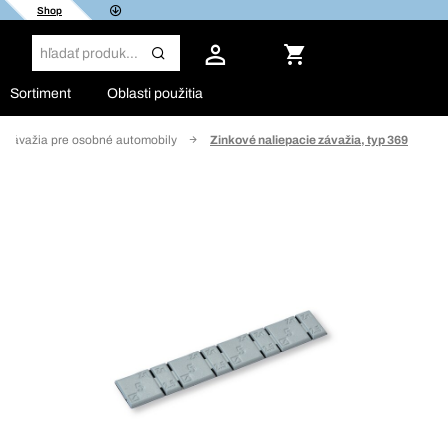
Shop
Sortiment
Oblasti použitia
 závažia pre osobné automobily
Zinkové naliepacie závažia, typ 369