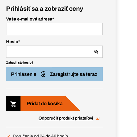
Prihlásiť sa a zobraziť ceny
Vaša e-mailová adresa
*
Heslo
*
Zabudli ste heslo?
Prihlásenie
Zaregistrujte sa teraz
Pridať do košíka
Odporučiť produkt priateľovi
Doručenie od 24 do 48 hodín