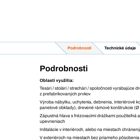
Podrobnosti
Technické údaje
Podrobnosti
Oblasti využitia:
Tesári / stolári / strechári / spoločnosti vyrábajúce 
z prefabrikovaných prvkov
Výroba nábytku, uchytenia, debnenia, interiérové ko
panelové obklady), drevené rámové konštrukcie (Ø 
Zápustná hlava s frézovacími drážkami použiteľná aj
upevneniach
Inštalácie v interiéroch, alebo na miestach chránen
V exteriéroch na miestach bez priameho pôsobenia