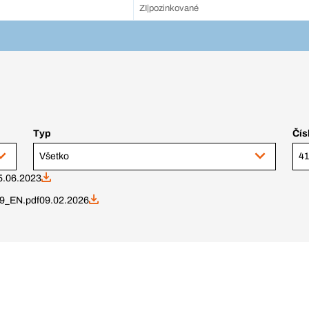
ZI|pozinkované
Typ
Čís
Všetko
5.06.2023
9_EN.pdf
09.02.2026