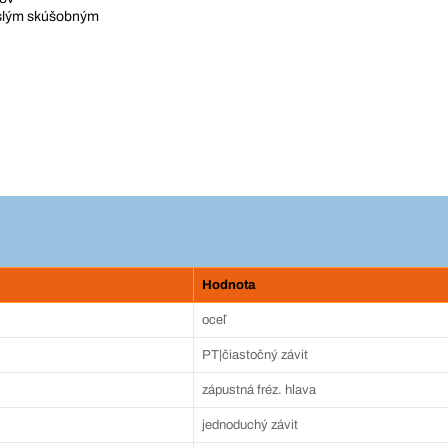
islým skúšobným
Hodnota
oceľ
PT|čiastočný závit
zápustná fréz. hlava
jednoduchý závit