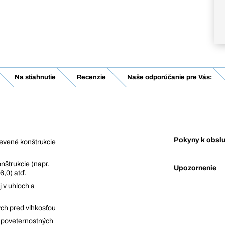
Na stiahnutie
Recenzie
Naše odporúčanie pre Vás:
Pokyny k obsl
drevené konštrukcie
nštrukcie (napr.
Upozornenie
6,0) atď.
 v uhloch a
ých pred vlhkosťou
 poveternostných