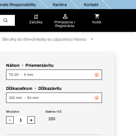
rate Responsibility
Kariéra
Kontakt
Záložka
Prihlásenie /
Košík
Registrácia
Skrutky do drevotriesky so zápustnou hlavou
Náhon ・ Priemerzávitu
TX 20 ・ 5 mm
Dĺžkacelkom ・ Dĺžkazávitu
100 mm ・ 54 mm
Množstvo
Balenie / KS
150
-
+