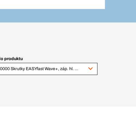
lo produktu
410000 Skrutky EASYfast Wave+, záp. hl. TX, čiast. z., o. Zn, 5,0 x 100/54 mm