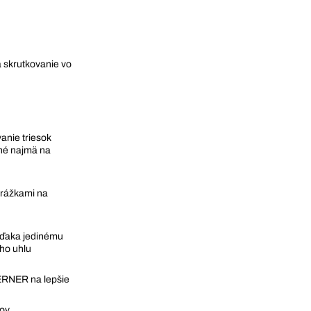
a skrutkovanie vo
anie triesok
dné najmä na
drážkami na
vďaka jedinému
ho uhlu
ERNER na lepšie
tov