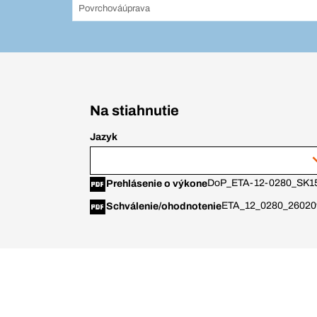
Povrchováúprava
Na stiahnutie
Jazyk
DoP_ETA-12-0280_SK
1
Prehlásenie o výkone
ETA_12_0280_26020
Schválenie/ohodnotenie