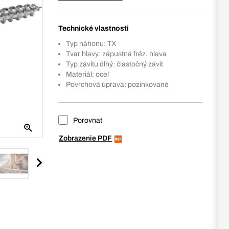
Technické vlastnosti
Typ náhonu: TX
Tvar hlavy: zápustná fréz. hlava
Typ závitu dlhý: čiastočný závit
Materiál: oceľ
Povrchová úprava: pozinkované
Porovnať
Zobrazenie PDF