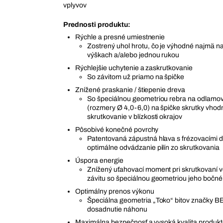
vplyvov
Prednosti produktu:
Rýchle a presné umiestnenie
Zostrený uhol hrotu, čo je výhodné najmä n
výškach a/alebo jednou rukou
Rýchlejšie uchytenie a zaskrutkovanie
So závitom už priamo na špičke
Znížené praskanie / štiepenie dreva
So špeciálnou geometriou rebra na odlamov
(rozmery Ø 4,0-6,0) na špičke skrutky vho
skrutkovanie v blízkosti okrajov
Pôsobivé konečné povrchy
Patentovaná zápustná hlava s frézovacími 
optimálne odvádzanie pilín zo skrutkovania
Úspora energie
Znížený uťahovací moment pri skrutkovaní 
závitu so špeciálnou geometriou jeho bočné
Optimálny prenos výkonu
Špeciálna geometria „Toko“ bitov značky B
dosadnutie náhonu
Maximálna bezpečnosť a vysoká kvalita produk