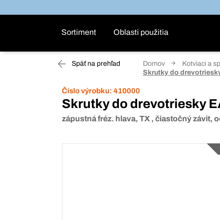
Sortiment
Oblasti použitia
Späť na prehľad
Domov
Kotviaci a s
Skrutky do drevotries
Číslo výrobku:
410000
Skrutky do drevotriesky 
zápustná fréz. hlava, TX , čiastočný závit,