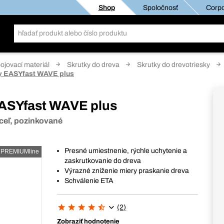
Shop
Spoločnosť
Corpo
pojovací materiál
Skrutky do dreva
Skrutky do drevotriesky
ky EASYfast WAVE plus
EASYfast WAVE plus
 oceľ, pozinkované
Presné umiestnenie, rýchle uchytenie a
PREMIUMline
zaskrutkovanie do dreva
Výrazné zníženie miery praskanie dreva
Schválenie ETA
(2)
Zobraziť hodnotenie