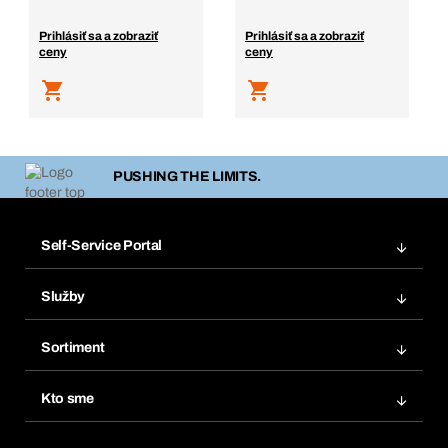
Prihlásiť sa a zobraziť
Prihlásiť sa a zobraziť
ceny
ceny
PUSHING THE LIMITS.
Self-Service Portal
Objednávky
Služby
Faktúry
Regálový systém Bera® Modul
Obľúbené
Sortiment
Systém Bera® Smart
Opakované objednávky
Inovácie produktov
Chemická databáza
Kto sme
Predplatné
Oblasti použitia
eProcurement
Čo ponúkame
FAQ
Product Compliance