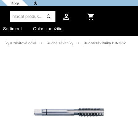
Shop
Sortiment
Oblasti použitia
itníky a závitové očká
Ručné závitníky
Ručné závitníky DIN 352