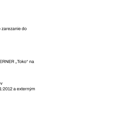
é zarezanie do
 BERNER „Toko“ na
ov
:2012 a externým