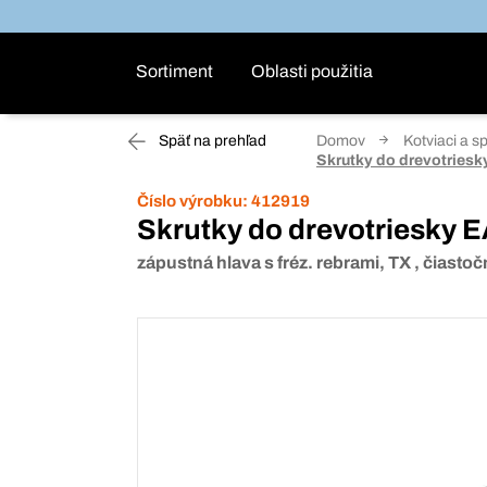
Sortiment
Oblasti použitia
Späť na prehľad
Domov
Kotviaci a s
Skrutky do drevotries
Číslo výrobku:
412919
Skrutky do drevotriesky
zápustná hlava s fréz. rebrami, TX , čiastočn