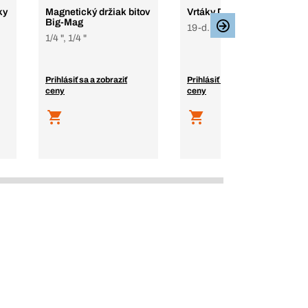
ky
Magnetický držiak bitov
Vrtáky DIN 338 DIN 338
Big-Mag
19-d. súprava
1/4 ", 1/4 "
Prihlásiť sa a zobraziť
Prihlásiť sa a zobraziť
ceny
ceny