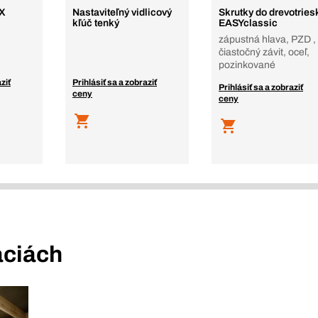
TX
Nastaviteľný vidlicový
Skrutky do drevotries
kľúč tenký
EASYclassic
zápustná hlava, PZD ,
čiastočný závit, oceľ,
pozinkované
ziť
Prihlásiť sa a zobraziť
Prihlásiť sa a zobraziť
ceny
ceny
áciách