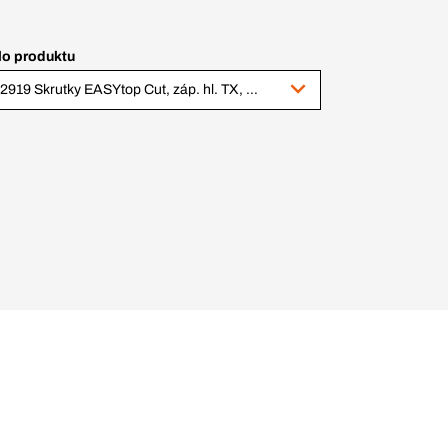
lo produktu
412919 Skrutky EASYtop Cut, záp. hl. TX, čiast. z., o. Zn, ø 4,0 x 50/30 mm