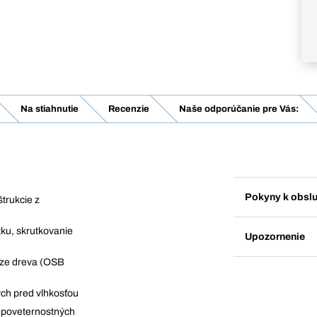
Na stiahnutie
Recenzie
Naše odporúčanie pre Vás:
Pokyny k obsl
štrukcie z
ku, skrutkovanie
Upozornenie
áze dreva (OSB
ých pred vlhkosťou
 poveternostných