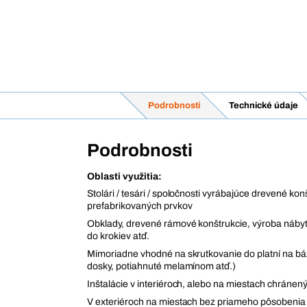
Podrobnosti
Technické údaje
Podrobnosti
Oblasti využitia:
Stolári / tesári / spoločnosti vyrábajúce drevené kon
prefabrikovaných prvkov
Obklady, drevené rámové konštrukcie, výroba nábyt
do krokiev atď.
Mimoriadne vhodné na skrutkovanie do platní na b
dosky, potiahnuté melamínom atď.)
Inštalácie v interiéroch, alebo na miestach chránen
V exteriéroch na miestach bez priameho pôsobenia