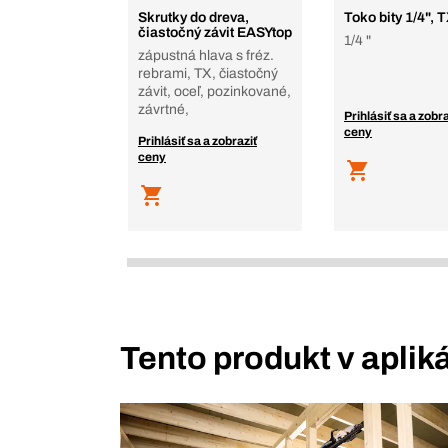
Skrutky do dreva,
Toko bity 1/4", 
čiastočný závit EASYtop
1/4 "
zápustná hlava s fréz.
rebrami, TX, čiastočný
závit, oceľ, pozinkované,
závrtné,
Prihlásiť sa a zobra
ceny
Prihlásiť sa a zobraziť
ceny
Tento produkt v aplik