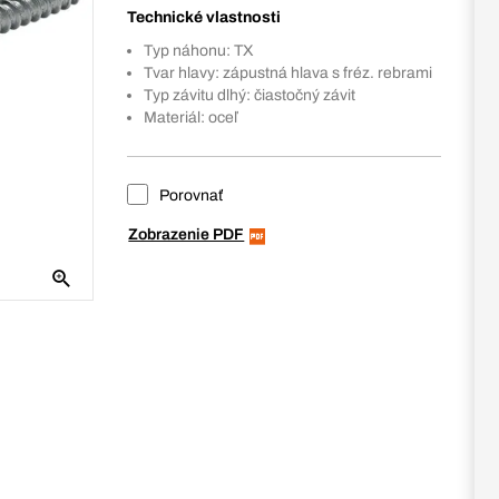
Technické vlastnosti
Typ náhonu: TX
Tvar hlavy: zápustná hlava s fréz. rebrami
Typ závitu dlhý: čiastočný závit
Materiál: oceľ
Porovnať
Zobrazenie PDF