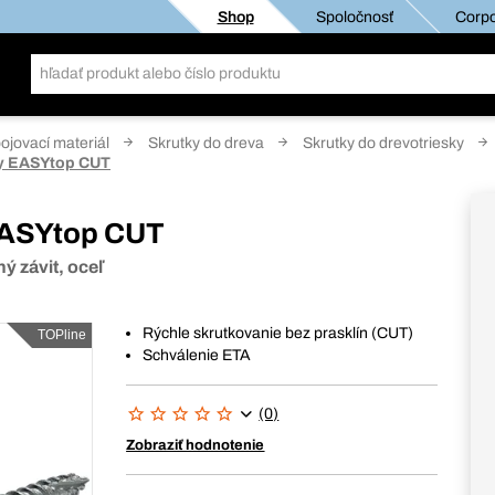
Shop
Spoločnosť
Corpo
pojovací materiál
Skrutky do dreva
Skrutky do drevotriesky
ky EASYtop CUT
 EASYtop CUT
ý závit, oceľ
Rýchle skrutkovanie bez prasklín (CUT)
TOPline
Schválenie ETA
(0)
Zobraziť hodnotenie