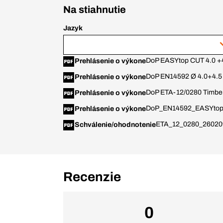
Na stiahnutie
Jazyk
DoP EASYtop CUT 4.0 +
Prehlásenie o výkone
DoP EN14592 Ø 4.0+4.5
Prehlásenie o výkone
DoP ETA-12/0280 Timbe
Prehlásenie o výkone
DoP_EN14592_EASYtop
Prehlásenie o výkone
ETA_12_0280_26020
Schválenie/ohodnotenie
Recenzie
0