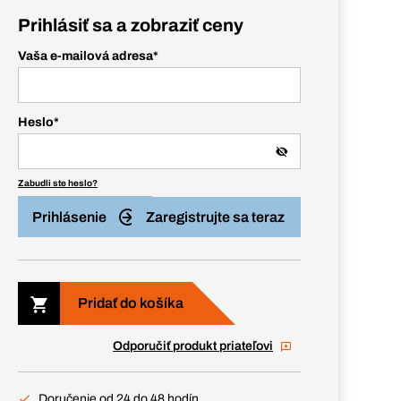
Prihlásiť sa a zobraziť ceny
Vaša e-mailová adresa
*
Heslo
*
Zabudli ste heslo?
Prihlásenie
Zaregistrujte sa teraz
Pridať do košíka
Odporučiť produkt priateľovi
Doručenie od 24 do 48 hodín