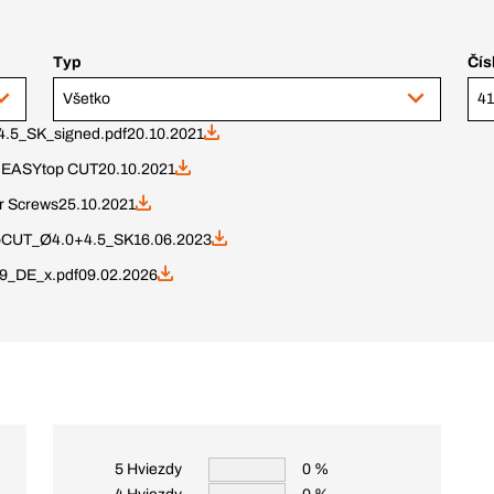
Typ
Čís
Všetko
4.5_SK_signed.pdf
20.10.2021
 EASYtop CUT
20.10.2021
r Screws
25.10.2021
CUT_Ø4.0+4.5_SK
16.06.2023
9_DE_x.pdf
09.02.2026
5 Hviezdy
0 %