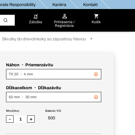
rate Responsibility
Kariéra
Kontakt
Záložka
Prihlásenie /
Košík
Registrácia
Skrutky do drevotriesky so zápustnou hlavou
Náhon ・ Priemerzávitu
TX 20 ・ 4 mm
Dĺžkacelkom ・ Dĺžkazávitu
50 mm ・ 30 mm
Množstvo
Balenie / KS
500
-
+