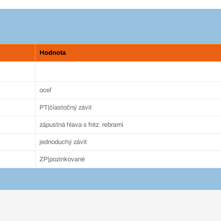
Hodnota
oceľ
PT|čiastočný závit
zápustná hlava s fréz. rebrami
jednoduchý závit
ZP|pozinkované