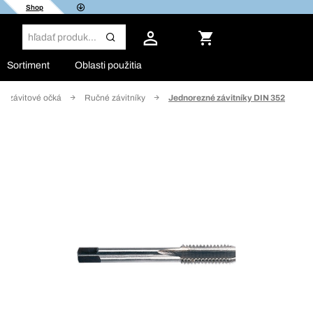
Shop
Sortiment
Oblasti použitia
 a závitové očká
Ručné závitníky
Jednorezné závitníky DIN 352