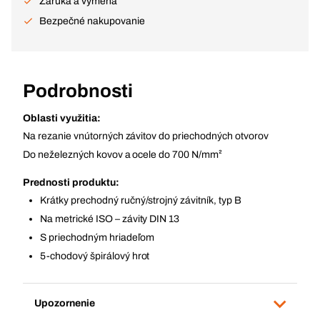
Záruka a výmena
Bezpečné nakupovanie
Podrobnosti
Oblasti využitia:
Na rezanie vnútorných závitov do priechodných otvorov
Do neželezných kovov a ocele do 700 N/mm²
Prednosti produktu:
Krátky prechodný ručný/strojný závitník, typ B
Na metrické ISO – závity DIN 13
S priechodným hriadeľom
5-chodový špirálový hrot
Upozornenie