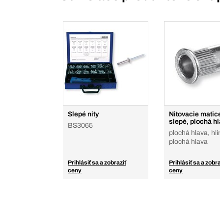
Slepé nity
Nitovacie matic
slepé, plochá h
BS3065
plochá hlava, hli
plochá hlava
Prihlásiť sa a zobraziť
Prihlásiť sa a zobra
ceny
ceny