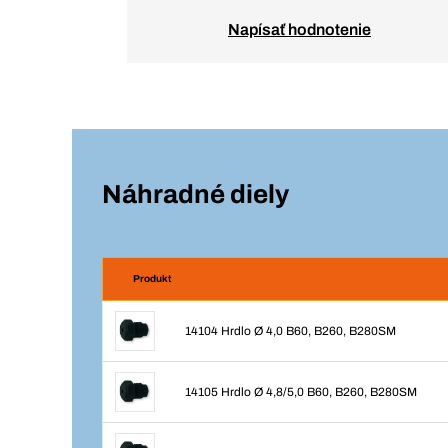
Napísať hodnotenie
Náhradné diely
Produkt
14104 Hrdlo Ø 4,0 B60, B260, B280SM
14105 Hrdlo Ø 4,8/5,0 B60, B260, B280SM