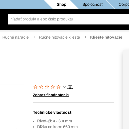
Shop
Spoločnosť
Corpo
Ručné náradie
Ručné nitovacie kliešte
Kliešte nitovacie
(0)
Zobraziť hodnotenie
Technické vlastnosti
Rivet-Ø: 4 - 6.4 mm
Dĺžka celkom: 660 mm