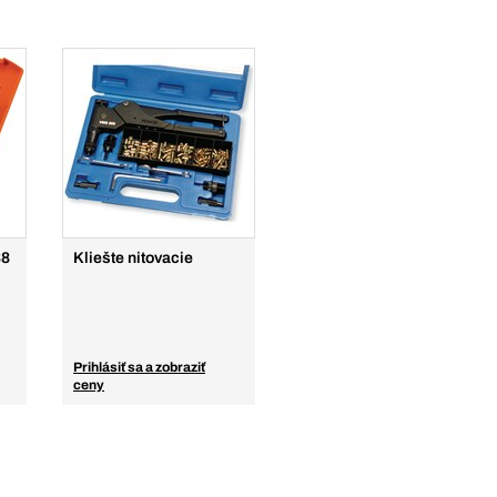
38
Kliešte nitovacie
Prihlásiť sa a zobraziť
ceny