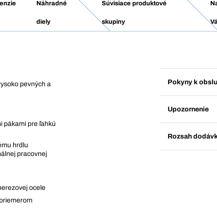
enzie
Náhradné
Súvisiace produktové
N
diely
skupiny
Vá
Pokyny k obsl
vysoko pevných a
Upozornenie
mi pákami pre ľahkú
Rozsah dodáv
nému hrdlu
málnej pracovnej
nerezovej ocele
m priemerom