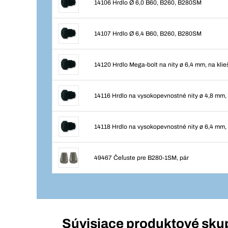
14106 Hrdlo Ø 6,0 B60, B260, B280SM
14107 Hrdlo Ø 6,4 B60, B260, B280SM
14120 Hrdlo Mega-bolt na nity ø 6,4 mm, na kl
14116 Hrdlo na vysokopevnostné nity ø 4,8 mm,
14118 Hrdlo na vysokopevnostné nity ø 6,4 mm,
49467 Čeľuste pre B280-1SM, pár
Súvisiace produktové sku