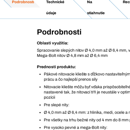
Podrobnosti
Technické
Na
Rec
údaje
stiahnutie
Podrobnosti
Oblasti využitia:
Spracovanie slepých nitov Ø 4,0 mm až Ø 6,4 mm, 
Mega-Bolt nitov Ø 4,8 mm až Ø 6,4 mm
Prednosti produktu:
Pákové nitovacie kliešte s dĺžkovo nastaviteľný
prácu a čo najlepší prenos sily
Nitovacie kliešte môžu byť vďaka prispôsobiteľ
nastavené tak, že nitovací tŕň je neustále v opti
pozícii
Pre slepé nity:
Ø 4,0 mm až Ø 6,4 mm: z hliníka, medi, ocele a 
Pre všetky na trhu bežné nity od 4 mm do 8 m
Pre vysoko pevné a mega-Bolt nity: