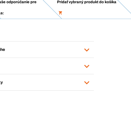
aše odporúčanie pre
Pridať vybraný produkt do košíka
s:
uhe
ky