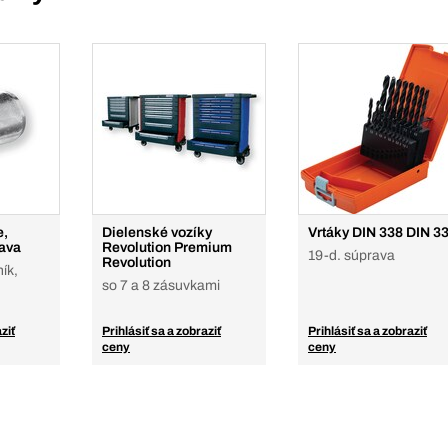
e,
Dielenské vozíky
Vrtáky DIN 338 DIN 3
lava
Revolution Premium
19-d. súprava
Revolution
ník,
so 7 a 8 zásuvkami
ziť
Prihlásiť sa a zobraziť
Prihlásiť sa a zobraziť
ceny
ceny