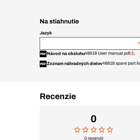
Na stiahnutie
Jazyk
48618 User manual.pdf
Návod na obsluhu
48618 spare part li
Zoznam náhradných dielov
Recenzie
0
0 recenzií