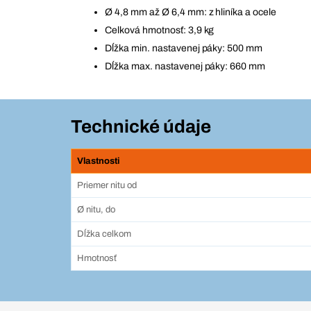
Ø 4,8 mm až Ø 6,4 mm: z hliníka a ocele
Celková hmotnosť: 3,9 kg
Dĺžka min. nastavenej páky: 500 mm
Dĺžka max. nastavenej páky: 660 mm
Technické údaje
Vlastnosti
Priemer nitu od
Ø nitu, do
Dĺžka celkom
Hmotnosť