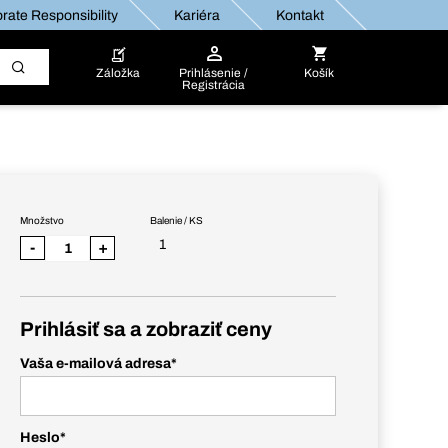
rate Responsibility
Kariéra
Kontakt
Záložka
Prihlásenie /
Košík
Registrácia
Množstvo
Balenie / KS
1
-
+
Prihlásiť sa a zobraziť ceny
Vaša e-mailová adresa
*
Heslo
*