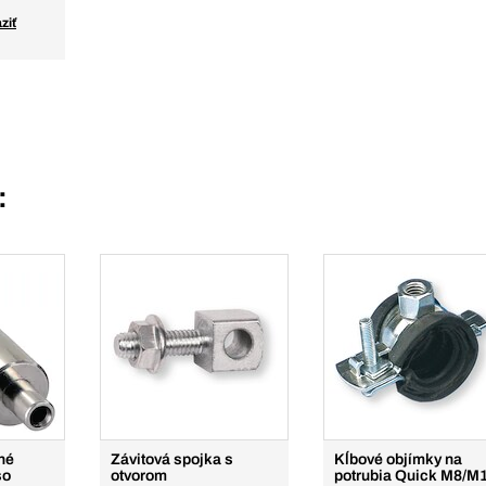
ziť
:
né
Závitová spojka s
Kĺbové objímky na
so
otvorom
potrubia Quick M8/M1