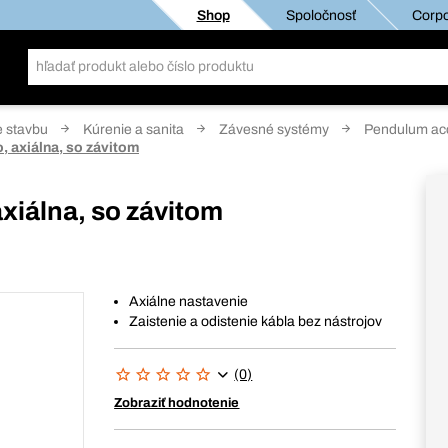
Shop
Spoločnosť
Corpo
e stavbu
Kúrenie a sanita
Závesné systémy
Pendulum ac
, axiálna, so závitom
xiálna, so závitom
Axiálne nastavenie
Zaistenie a odistenie kábla bez nástrojov
(0)
Zobraziť hodnotenie