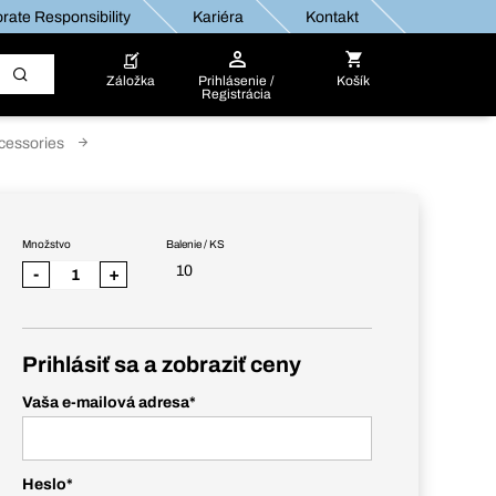
rate Responsibility
Kariéra
Kontakt
Záložka
Prihlásenie /
Košík
Registrácia
cessories
Množstvo
Balenie / KS
10
-
+
Prihlásiť sa a zobraziť ceny
Vaša e-mailová adresa
*
Heslo
*