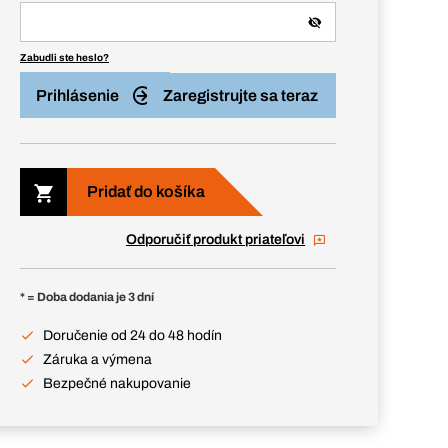
Zabudli ste heslo?
Prihlásenie
Zaregistrujte sa teraz
Pridať do košíka
Odporučiť produkt priateľovi
* = Doba dodania je 3 dní
Doručenie od 24 do 48 hodín
Záruka a výmena
Bezpečné nakupovanie