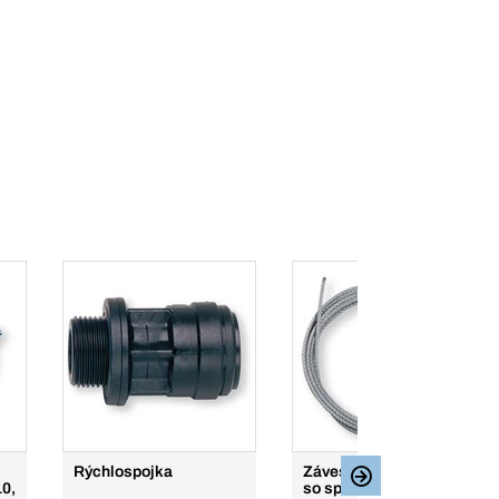
Rýchlospojka
Závesné oceľové lanká
0,
so sponou a poistkou