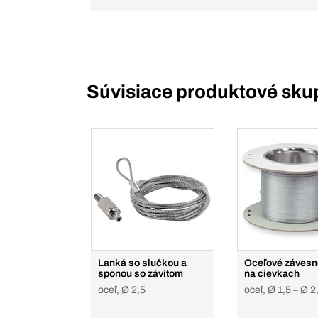
Súvisiace produktové sku
Lanká so slučkou a
Oceľové závesn
sponou so závitom
na cievkach
oceľ, Ø 2,5
oceľ, Ø 1,5 – Ø 2