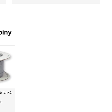
piny
é lanká,
,5