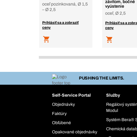
závitom, bočné
oceľ pozinkovaná, Ø 1,5
vyústenie
– Ø 2,5
oceľ, Ø 2,5
Prihlásiť sa a zobraziť
Prihlásiť sa a zobra
ceny
ceny
PUSHING THE LIMITS.
Self-Service Portal
Služby
Objednávky
Regálový syst
Modul
Faktúry
Systém Bera® 
Obľúbené
Chemická data
Opakované objednávky