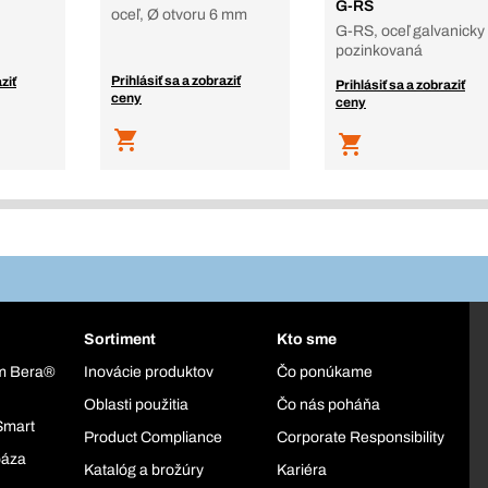
G-RS
oceľ, Ø otvoru 6 mm
G-RS, oceľ galvanicky
pozinkovaná
Prihlásiť sa a zobraziť
ziť
Prihlásiť sa a zobraziť
ceny
ceny
Sortiment
Kto sme
ém Bera®
Inovácie produktov
Čo ponúkame
Oblasti použitia
Čo nás poháňa
Smart
Product Compliance
Corporate Responsibility
báza
Katalóg a brožúry
Kariéra