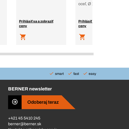
oceľ, Ø 1,5 – Ø 2,5
Prihlásiť sa a zobraziť
Prihlásiť sa a zobraziť
ceny
ceny
smart
fast
easy
BERNER newsletter
Odoberaj teraz
+421 45 5410 245
berner@berner.sk