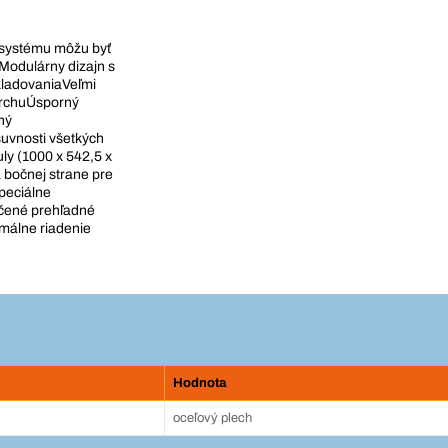
 systému môžu byť
Modulárny dizajn s
kladovaniaVeľmi
vrchuÚsporný
ný
suvnosti všetkých
ly (1000 x 542,5 x
 bočnej strane pre
špeciálne
učené prehľadné
imálne riadenie
Hodnota
oceľový plech