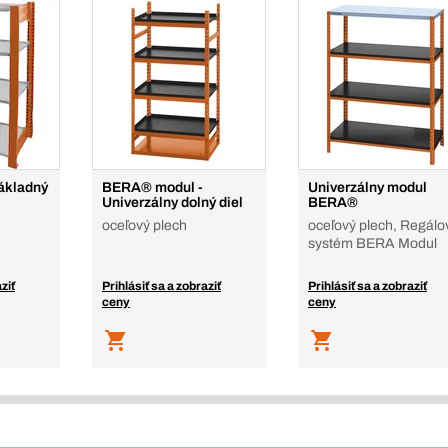
ákladný
BERA® modul -
Univerzálny modul
Univerzálny dolný diel
BERA®
oceľový plech
oceľový plech, Regálo
systém BERA Modul
ziť
Prihlásiť sa a zobraziť
Prihlásiť sa a zobraziť
ceny
ceny