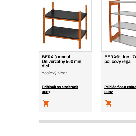
BERA® modul -
BERA® Line - Z
Univerzálny 500 mm
policový regál
diel
oceľový plech
Prihlásiť sa a zobraziť
Prihlásiť sa a zobra
ceny
ceny