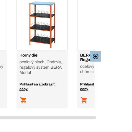
Horný diel
BERA® Modul -
Regálový systém
oceľový plech, Chémia,
vý
oceľový plech, na
regálový systém BERA
chémiu
Modul
Prihlásiť sa a zobraziť
Prihlásiť sa a zobraziť
ceny
ceny