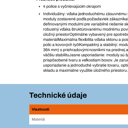
4 police s vyčnievajúcim okrajom
Individuálny: vďaka jednoduchému zásuvnému
moduly zostavené podľa požiadaviek zákazníka
definovanými modulmi pre variabilné riešenie s
robustný vďaka štruktúrovanému modrému po
úložný priestorOptimálne vybavený pre spotreb
materiálMaximálna flexibilita vďaka sklonu a po
políc a kovových tyčíKompaktný a stabilný: modu
364 mm) s priehradovými nosníkmi na prednej a
väčšiu stabilituJasne usporiadanie: moduly sú 
prispôsobené tvaru a veľkostiam boxov. Je zar
usporiadanie a jednoduché vybratie tovaru, opt
skladu a maximálne využitie úložného priestoru.
Technické údaje
Vlastnosti
Materiál