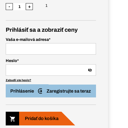
1
-
+
Prihlásiť sa a zobraziť ceny
Vaša e-mailová adresa
*
Heslo
*
Zabudli ste heslo?
Prihlásenie
Zaregistrujte sa teraz
Pridať do košíka