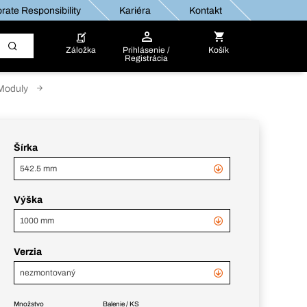
rate Responsibility
Kariéra
Kontakt
Záložka
Prihlásenie /
Košík
Registrácia
Moduly
Šírka
542.5 mm
Výška
1000 mm
Verzia
nezmontovaný
Množstvo
Balenie / KS