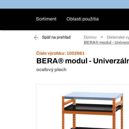
Sortiment
Oblasti použitia
Späť na prehľad
Domov
Dielenské v
BERA® modul - Univerzá
Číslo výrobku:
1002661
BERA® modul - Univerzáln
oceľový plech