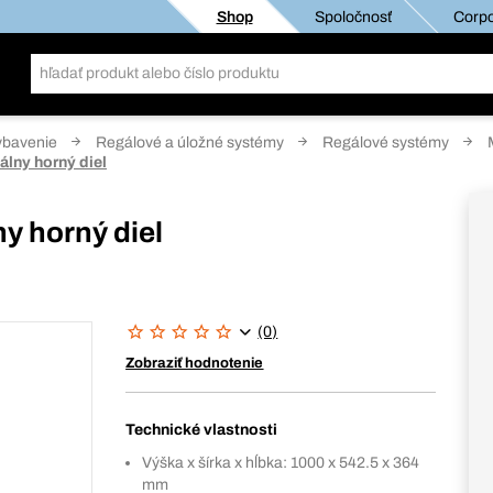
Shop
Spoločnosť
Corpo
ybavenie
Regálové a úložné systémy
Regálové systémy
lny horný diel
y horný diel
(0)
Zobraziť hodnotenie
Technické vlastnosti
Výška x šírka x hĺbka: 1000 x 542.5 x 364
mm