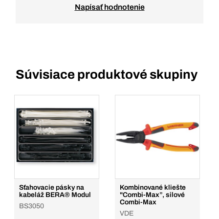
Napísať hodnotenie
Súvisiace produktové skupiny
Sťahovacie pásky na
Kombinované kliešte
kabeláž BERA® Modul
"Combi-Max”, silové
Combi-Max
BS3050
VDE