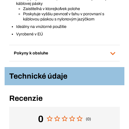
káblovej pásky
Zaistiteľná v ktorejkoľvek polohe
Poskytuje vyššiu pevnosť v ťahu v porovnaní s
káblovou páskou s nylonovým jazýčkom
Ideálny na vnútorné použitie
Vyrobené v EÚ
Pokyny k obsluhe
Technické údaje
Recenzie
0
(0)