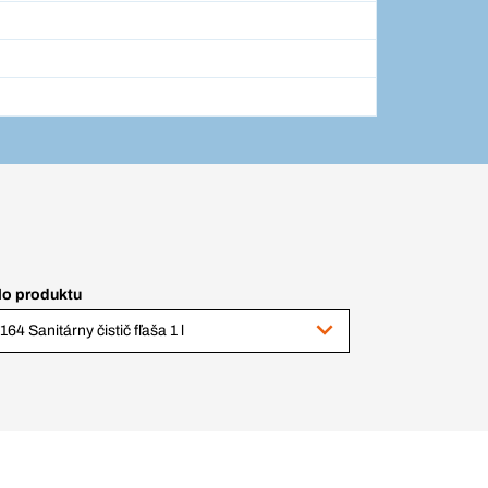
lo produktu
164 Sanitárny čistič fľaša 1 l