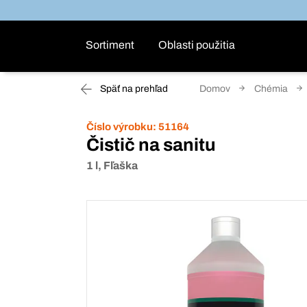
Sortiment
Oblasti použitia
Späť na prehľad
Domov
Chémia
Číslo výrobku:
51164
Čistič na sanitu
1 l, Fľaška