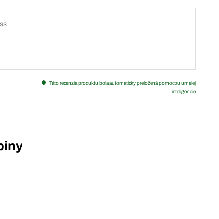
iss
Táto recenzia produktu bola automaticky preložená pomocou umelej
inteligencie
piny