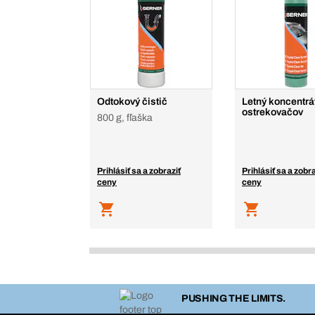
Odtokový čistič
Letný koncentrá
ostrekovačov
800 g, fľaška
Prihlásiť sa a zobraziť
Prihlásiť sa a zobra
ceny
ceny
PUSHING THE LIMITS.