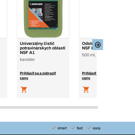
Univerzálny čistič
Odstraňovač nálepiek
potravinárskych oblastí
NSF K3
NSF A1
500 ml, plechovka
kanister
Prihlásiť sa a zobraziť
Prihlásiť sa a zobraziť
ceny
ceny
smart
fast
easy