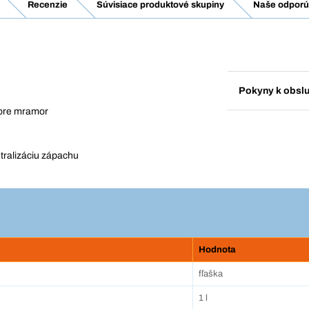
Recenzie
Súvisiace produktové skupiny
Naše odporúč
Pokyny k obsl
 pre mramor
utralizáciu zápachu
Hodnota
fľaška
1 l