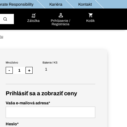
rate Responsibility
Kariéra
Kontakt
Záložka
Prihlásenie /
Košík
Registrácia
tu
Množstvo
Balenie / KS
1
-
+
Prihlásiť sa a zobraziť ceny
Vaša e-mailová adresa
*
Heslo
*