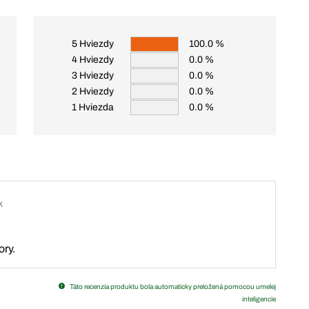
5 Hviezdy
100.0 %
4 Hviezdy
0.0 %
3 Hviezdy
0.0 %
2 Hviezdy
0.0 %
1 Hviezda
0.0 %
k
ory.
Táto recenzia produktu bola automaticky preložená pomocou umelej
inteligencie