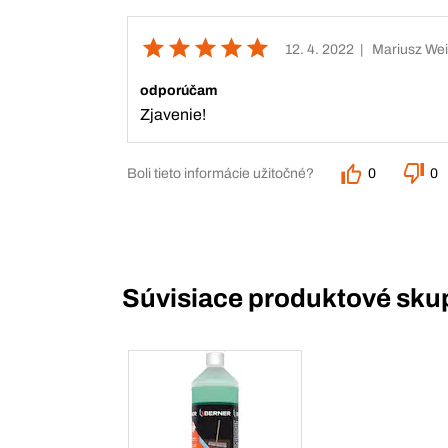
12. 4. 2022
| Mariusz We
odporúčam
Zjavenie!
Boli tieto informácie užitočné?
0
0
Súvisiace produktové sku