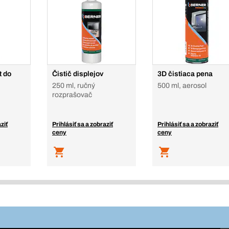
t do
Čistič displejov
3D čistiaca pena
250 ml, ručný
500 ml, aerosol
rozprašovač
ziť
Prihlásiť sa a zobraziť
Prihlásiť sa a zobraziť
ceny
ceny