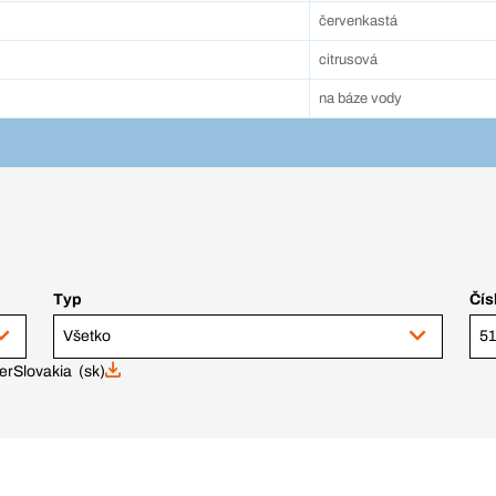
červenkastá
citrusová
na báze vody
Typ
Čís
Všetko
51
er
Slovakia (sk)