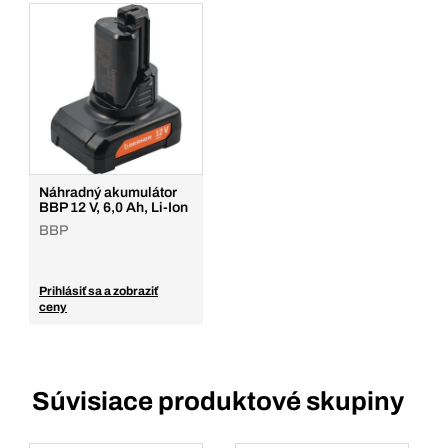
Prihlásenie
Pridať do košíka
Balenie/KS
1
Množstvo
Pridať do košíka
Náhradný akumulátor
BBP 12 V, 6,0 Ah, Li-Ion
BBP
Prihlásiť sa a zobraziť
ceny
Súvisiace produktové skupiny