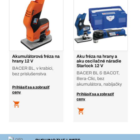
Akumulátorová fréza na
Aku fréza na hrany a
hrany 12 V
aku oscilačné náradie
Starlock 12 V
BACER BL, v krabici,
BACER BL & BACOT,
bez príslušenstva
Bera-Clic, bez
akumulátora, nabíjačky
Prihlásiť sa a zobraziť
ceny
Prihlásiť sa a zobraziť
ceny