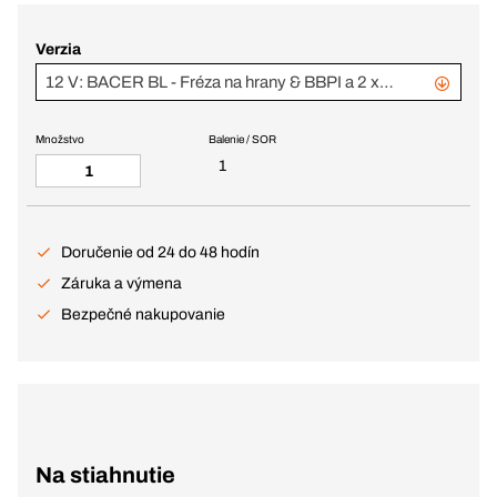
Verzia
12 V: BACER BL - Fréza na hrany & BBPI a 2 x 2,0 Ah aku, v BC+
Množstvo
Balenie / SOR
1
Doručenie od 24 do 48 hodín
Záruka a výmena
Bezpečné nakupovanie
Na stiahnutie