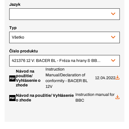
Jazyk
Typ
Všetko
Číslo produktu
421376 12 V: BACER BL - Fréza na hrany & BBPI a 2 x 2,0 Ah aku, v BC+
Instruction
Návod na
Manual/Declaration of
použitie/
12.04.2022
Vyhlásenie o
conformity - BACER BL
zhode
12V
Instruction manual for
Návod na použitie/ Vyhlásenie
o zhode
BBC