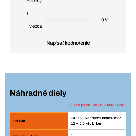
Hviezdy
1
0 %
Hviezda
Napísať hodnotenie
Náhradné diely
Prosím, prihláste sa pre zobrazenie cien
343769 Náhradný akumulátor
12 V, 2,0 Ah, Li-Ion
1