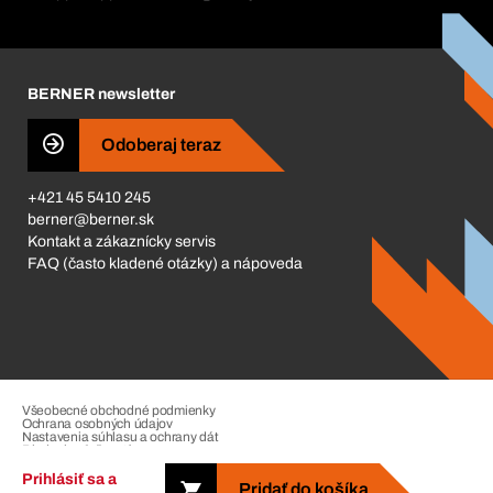
Katalóg a brožúry
Corporate Responsibility
Kariéra
BERNER newsletter
Business Conduct
Odoberaj teraz
+421 45 5410 245
berner@berner.sk
Kontakt a zákaznícky servis
FAQ (často kladené otázky) a nápoveda
Všeobecné obchodné podmienky
Ochrana osobných údajov
Nastavenia súhlasu a ochrany dát
Riadenie sťažností
Impressum
Prihlásiť sa a
Pridať do košíka