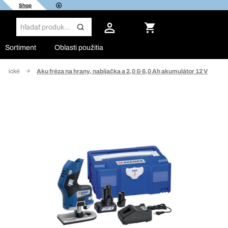
Shop
Sortiment
Oblasti použitia
ektrické
Aku fréza na hrany, nabíjačka a 2,0 & 6,0 Ah akumulátor 12 V