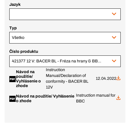
Jazyk
Typ
Všetko
Číslo produktu
421377 12 V: BACER BL - Fréza na hrany & BBPI a 2,0 Ah + 6,0 Ah aku, v BC+
Instruction
Návod na
Manual/Declaration of
použitie/
12.04.2022
Vyhlásenie o
conformity - BACER BL
zhode
12V
Instruction manual for
Návod na použitie/ Vyhlásenie
o zhode
BBC