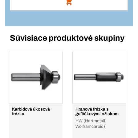
Balenie/KS
Skľučovadlo BACER do Aku 12 V náradia,
1
na nástroje so 6 mm stopkou
Množstvo
Číslo výrobku: 1000759
Súvisiace produktové skupiny
Prihlásenie
Pridať do košíka
Balenie/KS
1
Množstvo
Pridať do košíka
Karbidová úkosová
Hranová frézka s
frézka
guľôčkovým ložiskom
HW (Hartmetall
Wolframcarbid)