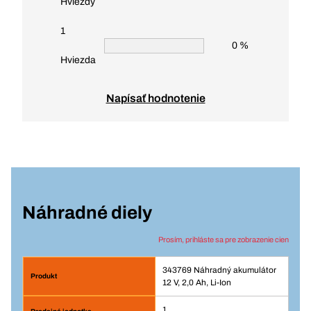
Hviezdy
1
0 %
Hviezda
Napísať hodnotenie
Náhradné diely
Prosím, prihláste sa pre zobrazenie cien
343769 Náhradný akumulátor
12 V, 2,0 Ah, Li-Ion
1