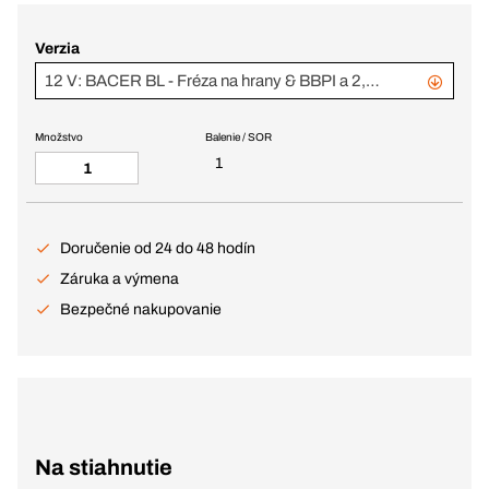
Verzia
12 V: BACER BL - Fréza na hrany & BBPI a 2,0 Ah + 6,0 Ah aku, v BC+
Množstvo
Balenie / SOR
1
Doručenie od 24 do 48 hodín
Záruka a výmena
Bezpečné nakupovanie
Na stiahnutie