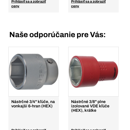
Prihlásiť sa a zobraziť
Prihlásiť sa a zobraziť
ceny
ceny
Naše odporúčanie pre Vás:
Nástrčné 3/4" kľúče, na
Nástrčné 3/8" plne
vonkajší 6-hran (HEX)
izolované VDE kľúče
(HEX), krátke