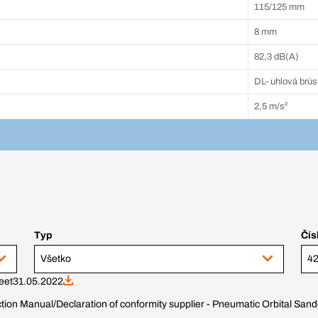
115/125 mm
8 mm
82,3 dB(A)
DL- uhlová brú
2,5 m/s²
Typ
Čís
Všetko
eet
31.05.2022
ction Manual/Declaration of conformity supplier - Pneumatic Orbital Sa