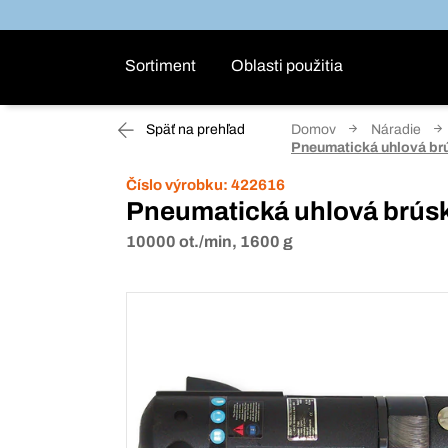
Sortiment
Oblasti použitia
Späť na prehľad
Domov
Náradie
Pneumatická uhlová br
Číslo výrobku:
422616
Pneumatická uhlová brús
10000 ot./min, 1600 g