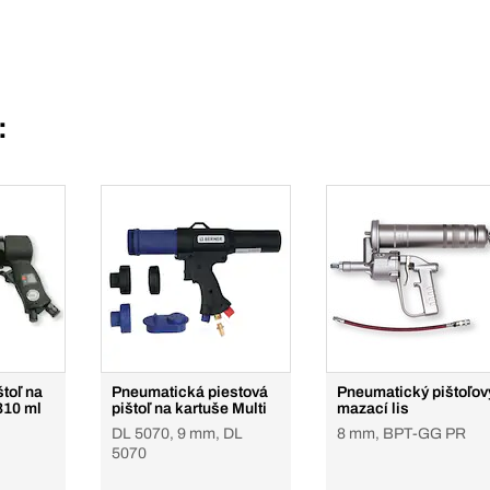
:
toľ na
Pneumatická piestová
Pneumatický pištoľov
310 ml
pištoľ na kartuše Multi
mazací lis
DL 5070, 9 mm, DL
8 mm, BPT-GG PR
5070