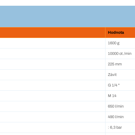
Hodnota
1600 g
10000 ot./min
225 mm
Závit
G 1/4 "
M 14
650 l/min
490 l/min
: 6,3 bar