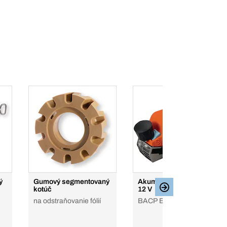
ý
Gumový segmentovaný
Akumulátorový hoblík
kotúč
12 V
na odstraňovanie fólií
BACP BL, v krabici