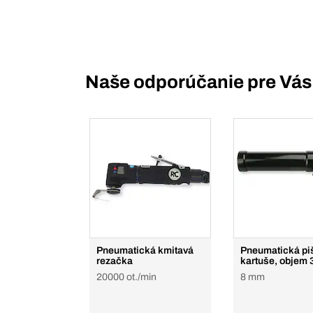
Naše odporúčanie pre Vás
Pneumatická kmitavá
Pneumatická piš
rezačka
kartuše, objem 
20000 ot./min
8 mm