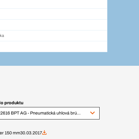
ska
lo produktu
422616 BPT AG - Pneumatická uhlová brúska, ø do 125 mm
nder 150 mm
30.03.2017