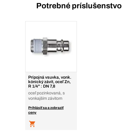
Potrebné príslušenstvo
Prípojná vsuvka, vonk.
kónický závit, oceľ Zn,
R 1/4" : DN 7,8
oceľ pozinkovaná, s
vonkajším závitom
Prihlásiť sa a zobraziť
ceny