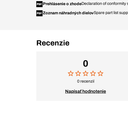
Declaration of conformi
Prehlásenie o zhode
Spare part list sup
Zoznam náhradných dielov
Recenzie
0
0 recenzií
Napísať hodnotenie