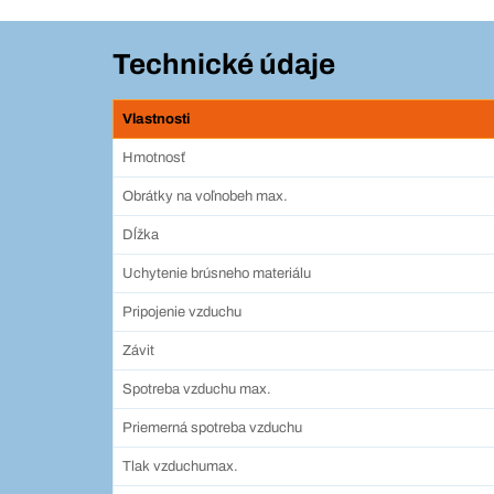
Technické údaje
Vlastnosti
Hmotnosť
Obrátky na voľnobeh max.
Dĺžka
Uchytenie brúsneho materiálu
Pripojenie vzduchu
Závit
Spotreba vzduchu max.
Priemerná spotreba vzduchu
Tlak vzduchumax.