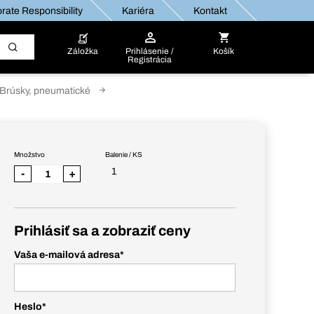
rate Responsibility
Kariéra
Kontakt
Záložka
Prihlásenie /
Košík
Registrácia
Brúsky, pneumatické
Množstvo
Balenie / KS
1
-
+
Prihlásiť sa a zobraziť ceny
Vaša e-mailová adresa
*
Heslo
*