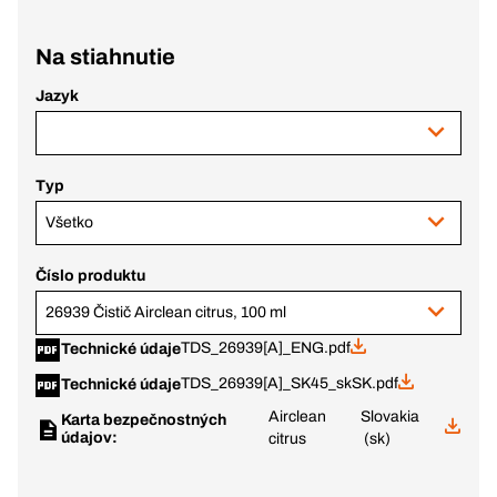
Na stiahnutie
Jazyk
Typ
Všetko
Číslo produktu
26939 Čistič Airclean citrus, 100 ml
TDS_26939[A]_ENG.pdf
Technické údaje
TDS_26939[A]_SK45_skSK.pdf
Technické údaje
Airclean
Slovakia
Karta bezpečnostných
údajov:
citrus
(sk)