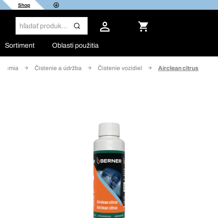
Shop
Sortiment
Oblasti použitia
Chémia
Čistenie a údržba
Čistenie vozidiel
Airclean citrus