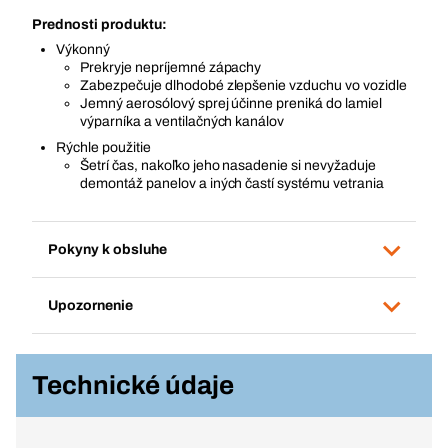
Prednosti produktu:
Výkonný
Prekryje nepríjemné zápachy
Zabezpečuje dlhodobé zlepšenie vzduchu vo vozidle
Jemný aerosólový sprej účinne preniká do lamiel
výparníka a ventilačných kanálov
Rýchle použitie
Šetrí čas, nakoľko jeho nasadenie si nevyžaduje
demontáž panelov a iných častí systému vetrania
Pokyny k obsluhe
Upozornenie
Technické údaje