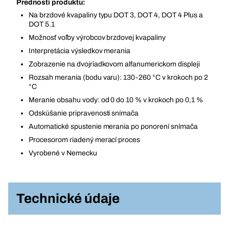
Prednosti produktu:
Na brzdové kvapaliny typu DOT 3, DOT 4, DOT 4 Plus a
DOT 5.1
Možnosť voľby výrobcov brzdovej kvapaliny
Interpretácia výsledkov merania
Zobrazenie na dvojriadkovom alfanumerickom displeji
Rozsah merania (bodu varu): 130-260 °C v krokoch po 2
°C
Meranie obsahu vody: od 0 do 10 % v krokoch po 0,1 %
Odskúšanie pripravenosti snímača
Automatické spustenie merania po ponorení snímača
Procesorom riadený merací proces
Vyrobené v Nemecku
Technické údaje