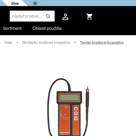
Shop
Sortiment
Oblasti použitia
rístroje
Skúšačky brzdovej kvapaliny
Tester brzdovej kvapaliny