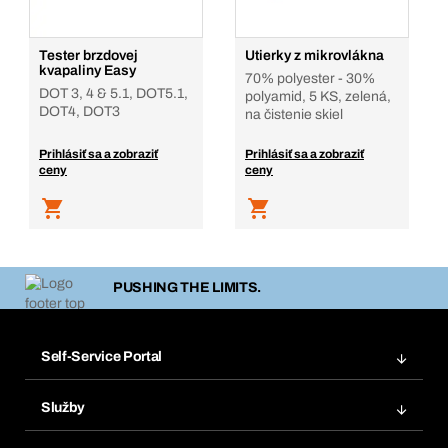
Tester brzdovej
Utierky z mikrovlákna
kvapaliny Easy
70% polyester - 30%
DOT 3, 4 & 5.1, DOT5.1,
polyamid, 5 KS, zelená,
DOT4, DOT3
na čistenie skiel
Prihlásiť sa a zobraziť
Prihlásiť sa a zobraziť
ceny
ceny
PUSHING THE LIMITS.
Self-Service Portal
Objednávky
Služby
Faktúry
Regálový systém Bera® Modul