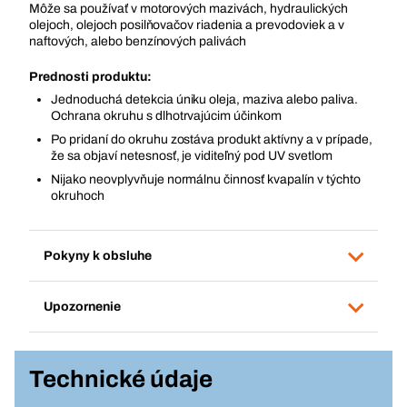
Môže sa používať v motorových mazivách, hydraulických
olejoch, olejoch posilňovačov riadenia a prevodoviek a v
naftových, alebo benzínových palivách
Prednosti produktu:
Jednoduchá detekcia úniku oleja, maziva alebo paliva.
Ochrana okruhu s dlhotrvajúcim účinkom
Po pridaní do okruhu zostáva produkt aktívny a v prípade,
že sa objaví netesnosť, je viditeľný pod UV svetlom
Nijako neovplyvňuje normálnu činnosť kvapalín v týchto
okruhoch
Pokyny k obsluhe
Upozornenie
Technické údaje