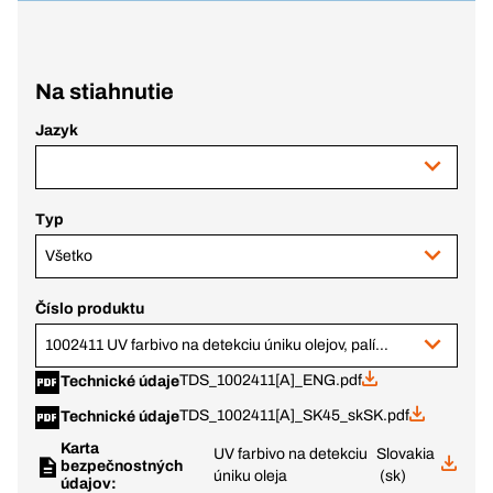
Na stiahnutie
Jazyk
Typ
Všetko
Číslo produktu
1002411 UV farbivo na detekciu úniku olejov, palív ... automotive ...
TDS_1002411[A]_ENG.pdf
Technické údaje
TDS_1002411[A]_SK45_skSK.pdf
Technické údaje
Karta
UV farbivo na detekciu
Slovakia
bezpečnostných
úniku oleja
(sk)
údajov: