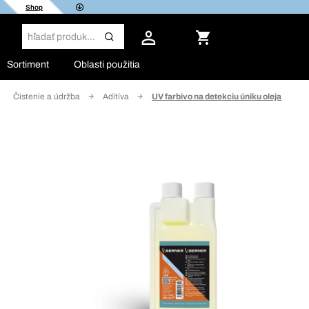
Shop
Sortiment
Oblasti použitia
Čistenie a údržba
Aditíva
UV farbivo na detekciu úniku oleja