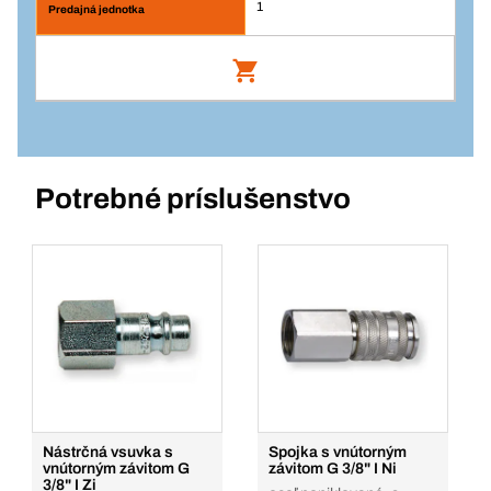
1
Náhradný diel do 216068, 216075 - Doraz
na hadicu 943/5
Číslo výrobku: 336450
Potrebné príslušenstvo
Prihlásenie
Balenie/KS
1
Množstvo
Pridať do košíka
Nástrčná vsuvka s
Spojka s vnútorným
vnútorným závitom G
závitom G 3/8" I Ni
3/8" I Zi