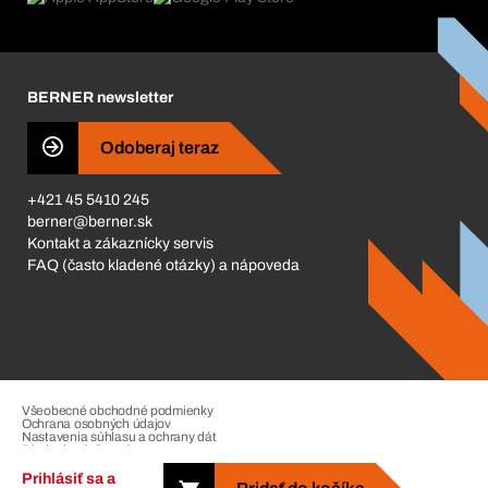
Katalóg a brožúry
Corporate Responsibility
Kariéra
BERNER newsletter
Business Conduct
Odoberaj teraz
+421 45 5410 245
berner@berner.sk
Kontakt a zákaznícky servis
FAQ (často kladené otázky) a nápoveda
Všeobecné obchodné podmienky
Ochrana osobných údajov
Nastavenia súhlasu a ochrany dát
Riadenie sťažností
Impressum
Prihlásiť sa a