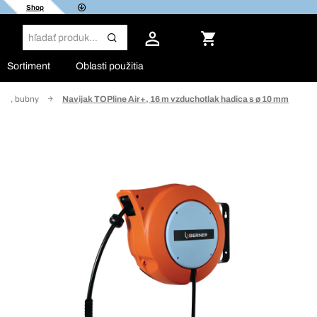
Shop
Sortiment
Oblasti použitia
aky, bubny
Navijak TOPline Air+, 16 m vzduchotlak hadica s ø 10 mm