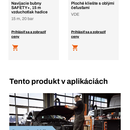
Navíjacie bubny
Ploché kliešte s oblými
SAFETY+, 15 m
čeľusťami
vzduchotlak hadice
VDE
15 m, 20 bar
Prihlásiť sa a zobraziť
Prihlásiť sa a zobraziť
ceny
ceny
Tento produkt v aplikáciách