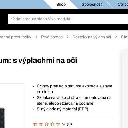
Shop
Spoločnosť
Corpo
anné prostriedky
Prvá pomoc
Roztoky na výlach očí
Sta
m: s výplachmi na oči
Účinný prehľad o dátume expirácie a stave
produktu
Skrinka sa ľahko otvára - namontovaná na
stene, alebo stojaca na podlahe
Silný a odolný materiál (EPP)
(0)