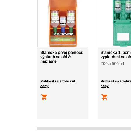
Stanička prvej pomoci:
Stanička 1. pom
výplach na oči &
výplachmi na oč
náplaste
200 a 500 ml
Prihlásiť sa a zobraziť
Prihlásiť sa a zobra
ceny
ceny