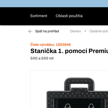
Sortiment
Oblasti použitia
Späť na prehľad
Domov
Osobné ochr
Číslo výrobku:
1003646
Stanička 1. pomoci Premiu
500 a 500 ml