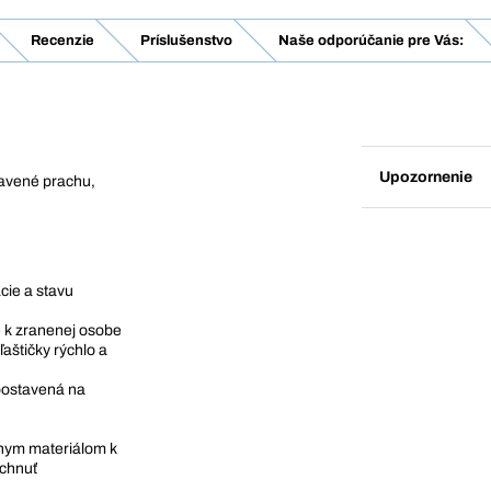
Recenzie
Príslušenstvo
Naše odporúčanie pre Vás:
Upozornenie
tavené prachu,
cie a stavu
e k zranenej osobe
aštičky rýchlo a
postavená na
žnym materiálom k
áchnuť