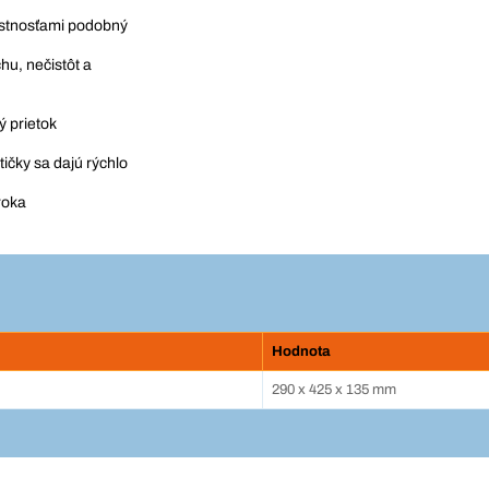
lastnosťami podobný
hu, nečistôt a
 prietok
ičky sa dajú rýchlo
roka
Hodnota
290 x 425 x 135 mm