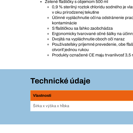
Zelené fľaštičky s objemom 500 ml
0,9 % sterilný roztok chloridu sodného je v
v oku prirodzenej tekutine
Účinné vypláchnutie očí na odstránenie prac
kontaminácie
S fľaštičkou sa ľahko zaobchádza
Ergonomicky tvarované očné šálky na účinný
Dvojitá na vypláchnutie oboch očí naraz
Používateľsky príjemné prevedenie, obe fľašt
otvoriť jednou rukou
Produkty označené CE maju trvanlivosť 3,5 
Technické údaje
Vlastnosti
Šírka x výška x hĺbka