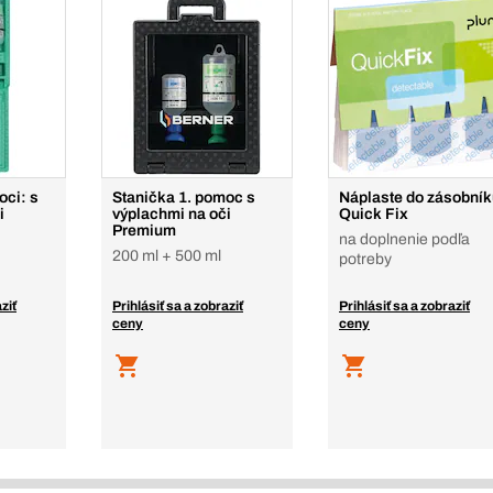
oci: s
Stanička 1. pomoc s
Náplaste do zásobník
i
výplachmi na oči
Quick Fix
Premium
na doplnenie podľa
200 ml + 500 ml
potreby
ziť
Prihlásiť sa a zobraziť
Prihlásiť sa a zobraziť
ceny
ceny