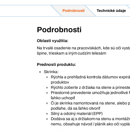
Podrobnosti
Technické údaje
Podrobnosti
Oblasti využitia:
Na trvalé osadenie na pracoviskách, kde sú oči vys
špine, trieskam a iným cudzím telesám
Prednosti produktu:
Skrinka:
Rýchla a prehľadná kontrola dátumov expirá
produktov
Rýchlo zoberte z držiaka na stene a prinest
Priestorné prevedenie umožňuje jednotlivé fľ
ľahko uchopiť
Či je skrinka namontovaná na stene, alebo 
podlahe, dá sa ľahko otvoriť
Silný a odolný materiál (EPP)
Dodáva sa aj s držiakom na stenu a montá
nemu, obsahuje návod / plánik ako oči vypl