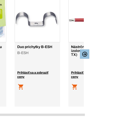
u
Duo príchytky B-ESH
Nástrčné 3/8" plne
izolované VDE kľúče (I-
B-ESH
TX)
Prihlásiť sa a zobraziť
Prihlásiť sa a zobraziť
ceny
ceny