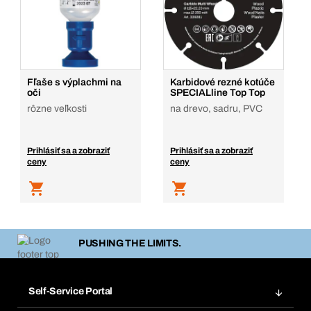
Fľaše s výplachmi na
Karbidové rezné kotúče
oči
SPECIALline Top Top
rôzne veľkosti
na drevo, sadru, PVC
Prihlásiť sa a zobraziť
Prihlásiť sa a zobraziť
ceny
ceny
PUSHING THE LIMITS.
Self-Service Portal