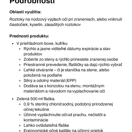
Podrobnosti
Oblasti využitia:
Roztoky na núdzový výplach očí pri zraneniach, alebo vniknutí
čiastočiek, kyselín, zásaditých roztokov
Prednosti produktu:
V priehľadnom boxe, kufríku
Rýchlo a jasne viditeľné dátumy expirácie a stav
produktov
Zoberte zo steny a rýchlo prinesiete zranenej osobe
Priestranné prevedenie, fľaštičky sa dajú rýchlo vybrať
Ľahké otváranie – či je stanička na stene, alebo
položená na podlahe
Silný a odolný materiál (EPP)
Dodáva sa s konzolou na stenu, montážnym
materiálom a návodom na vyplachovanie očí
Zelená 500 ml fľaška
0,9 % sterilný chlorid sodný, podobný prirodzenej
očnej tekutine
Účinné vypláchnutie očí od prachu, nečistôt a
kontaminácie
Ľahko ovládateľná fľaška
Ergonomické očné kalíšky na účinný prietok