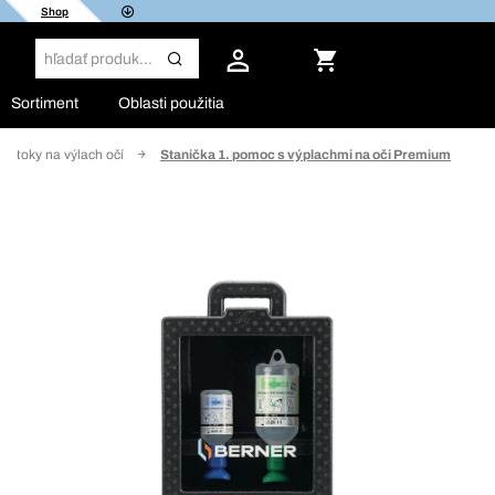
Shop
Sortiment
Oblasti použitia
oztoky na výlach očí
Stanička 1. pomoc s výplachmi na oči Premium