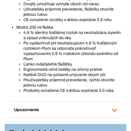
Dvojitý umožňuje vymytie oboch očí naraz
Užívateľsky príjemné prevedenie, fľaštičky otvoríte
jednou rukou
CE označené výrobky s dobou expirácie 3,5 roku
Modrá 200 ml fľaška
4,9 % sterilný fosfátový roztok na neutralizáciu kyselín
a zásad vniknutých do oka
Po vypláchnutí pH neutralizujúcim 4,9 % fosfátovým
roztokom Plum sa odporúča pokračovať
vyplachovaním 0,9 % roztokom chloridu sodného od
Plum
Ľahko ovládateľné fľaštičky
Ergonomické očné kalíšky na účinný prietok
Kalíšok DUO na súčasné umývanie oboch očí
Používateľsky príjemné prevedenie, rýchlo otvoríte
jednou rukou
Produkty označené CE s dobou expirácie 3,5 roka
Upozornenie