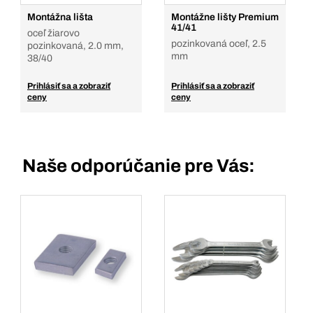
Montážna lišta
Montážne lišty Premium
41/41
oceľ žiarovo
pozinkovaná oceľ, 2.5
pozinkovaná, 2.0 mm,
mm
38/40
Prihlásiť sa a zobraziť
Prihlásiť sa a zobraziť
ceny
ceny
Naše odporúčanie pre Vás: