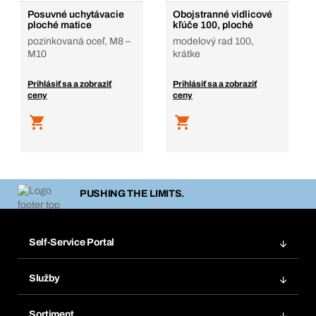
Posuvné uchytávacie
Obojstranné vidlicové
ploché matice
kľúče 100, ploché
pozinkovaná oceľ, M8 –
modelový rad 100,
M10
krátke
Prihlásiť sa a zobraziť
Prihlásiť sa a zobraziť
ceny
ceny
PUSHING THE LIMITS.
Self-Service Portal
Objednávky
Služby
Faktúry
Regálový systém Bera® Modul
Obľúbené
Sortiment