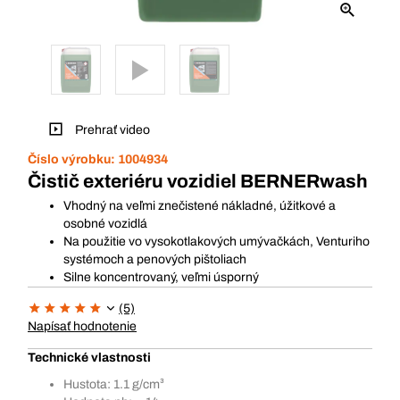
Prehrať video
Číslo výrobku:
1004934
Čistič exteriéru vozidiel BERNERwash
Vhodný na veľmi znečistené nákladné, úžitkové a
osobné vozidlá
Na použitie vo vysokotlakových umývačkách, Venturiho
systémoch a penových pištoliach
Silne koncentrovaný, veľmi úsporný
(5)
Napísať hodnotenie
Technické vlastnosti
Hustota: 1.1 g/cm³