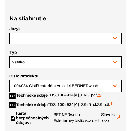
Na stiahnutie
Jazyk
Typ
Všetko
Číslo produktu
1004934 Čistič exteriéru vozidiel BERNERwash, 20 l
TDS_1004934[A]_ENG.pdf
Technické údaje
TDS_1004934[A]_SK45_skSK.pdf
Technické údaje
Karta
BERNERwash
Slovakia
bezpečnostných
Exteriérový čistič vozidiel
(sk)
údajov: