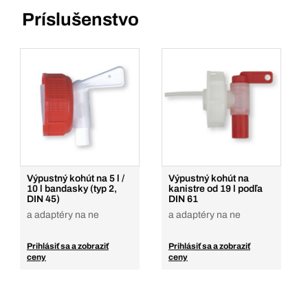
Príslušenstvo
Výpustný kohút na 5 l /
Výpustný kohút na
10 l bandasky (typ 2,
kanistre od 19 l podľa
DIN 45)
DIN 61
a adaptéry na ne
a adaptéry na ne
Prihlásiť sa a zobraziť
Prihlásiť sa a zobraziť
ceny
ceny