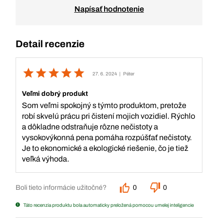
Napísať hodnotenie
Detail recenzie
27. 6. 2024
| Péter
Veľmi dobrý produkt
Som veľmi spokojný s týmto produktom, pretože
robí skvelú prácu pri čistení mojich vozidiel. Rýchlo
a dôkladne odstraňuje rôzne nečistoty a
vysokovýkonná pena pomáha rozpúšťať nečistoty.
Je to ekonomické a ekologické riešenie, čo je tiež
veľká výhoda.
Boli tieto informácie užitočné?
0
0
Táto recenzia produktu bola automaticky preložená pomocou umelej inteligencie