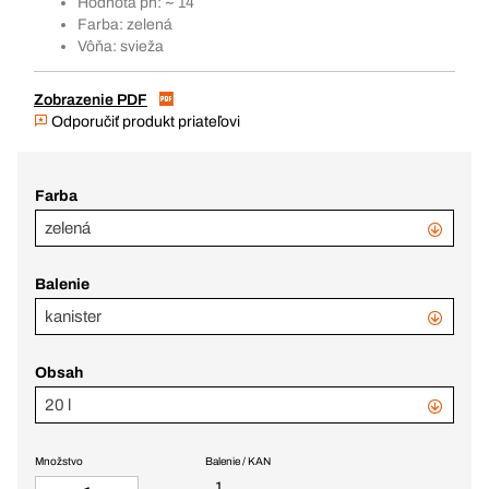
Hodnota ph: ~ 14
Farba: zelená
Vôňa: svieža
Zobrazenie PDF
Odporučiť produkt priateľovi
Farba
zelená
Balenie
kanister
Obsah
20 l
Množstvo
Balenie / KAN
1