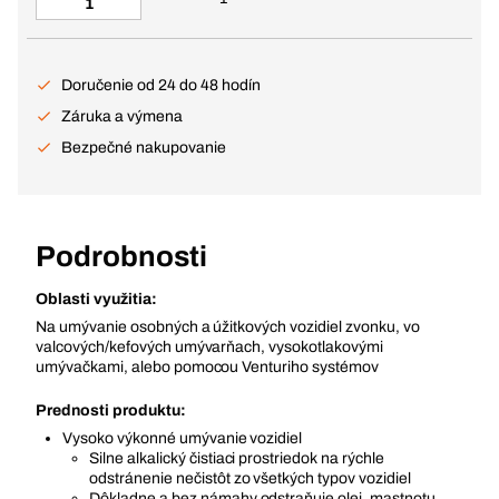
Doručenie od 24 do 48 hodín
Záruka a výmena
Bezpečné nakupovanie
Podrobnosti
Oblasti využitia:
Na umývanie osobných a úžitkových vozidiel zvonku, vo
valcových/kefových umývarňach, vysokotlakovými
umývačkami, alebo pomocou Venturiho systémov
Prednosti produktu:
Vysoko výkonné umývanie vozidiel
Silne alkalický čistiaci prostriedok na rýchle
odstránenie nečistôt zo všetkých typov vozidiel
Dôkladne a bez námahy odstraňuje olej, mastnotu,