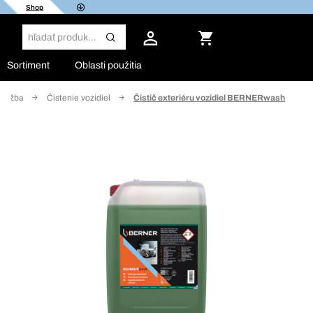
Shop
Sortiment
Oblasti použitia
údržba
Čistenie vozidiel
Čistič exteriéru vozidiel BERNERwash