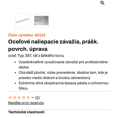
Číslo výrobku:
60123
Oceľové naliepacie závažia, prášk.
povrch. úprava
oceľ, Typ 397, ráf z ľahkého kovu
Vysokokvalitné vyvažovacie závažie pre profesionálne
dielne
Obzvlášť ploché, nízke prevedenie, ideálne tam, kde je
priestor medzi diskom a brzdou obmedzený
Extrémne silná obojstranná lepiaca páska s ochrannou
fóliou
(0)
Napíšte prvú recenziu
Technické vlastnosti