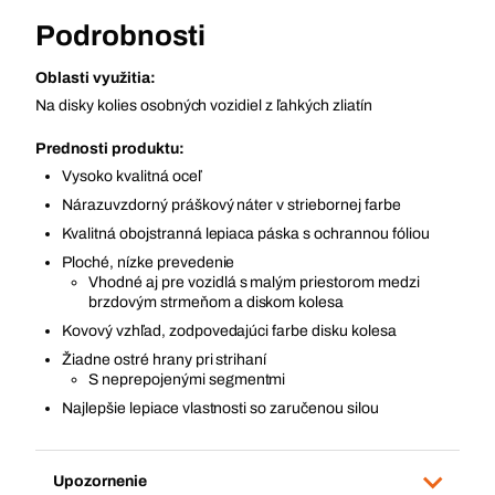
Podrobnosti
Oblasti využitia:
Na disky kolies osobných vozidiel z ľahkých zliatín
Prednosti produktu:
Vysoko kvalitná oceľ
Nárazuvzdorný práškový náter v striebornej farbe
Kvalitná obojstranná lepiaca páska s ochrannou fóliou
Ploché, nízke prevedenie
Vhodné aj pre vozidlá s malým priestorom medzi
brzdovým strmeňom a diskom kolesa
Kovový vzhľad, zodpovedajúci farbe disku kolesa
Žiadne ostré hrany pri strihaní
S neprepojenými segmentmi
Najlepšie lepiace vlastnosti so zaručenou silou
Upozornenie