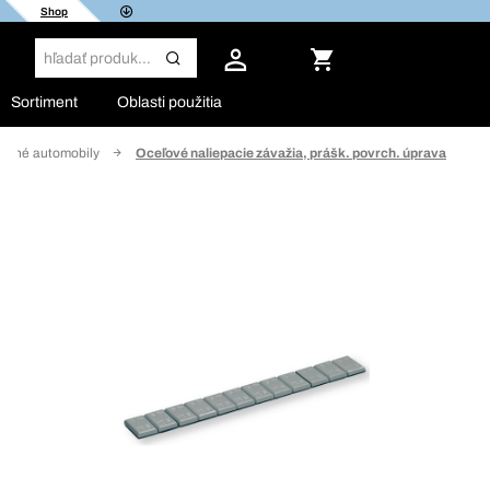
Shop
Sortiment
Oblasti použitia
sobné automobily
Oceľové naliepacie závažia, prášk. povrch. úprava