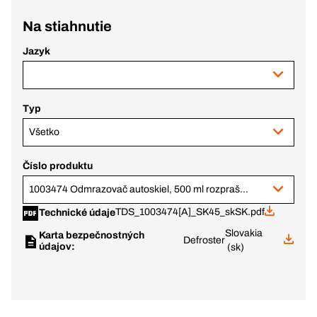
Na stiahnutie
Jazyk
Typ
Všetko
Číslo produktu
1003474 Odmrazovač autoskiel, 500 ml rozprašovač
TDS_1003474[A]_SK45_skSK.pdf
Technické údaje
Slovakia
Karta bezpečnostných
Defroster
údajov:
(sk)