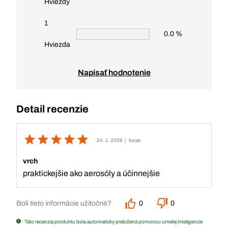
Hviezdy
1
0.0 %
Hviezda
Napísať hodnotenie
Detail recenzie
24. 1. 2026
| lucas
vrch
praktickejšie ako aerosóly a účinnejšie
Boli tieto informácie užitočné?
0
0
Táto recenzia produktu bola automaticky preložená pomocou umelej inteligencie