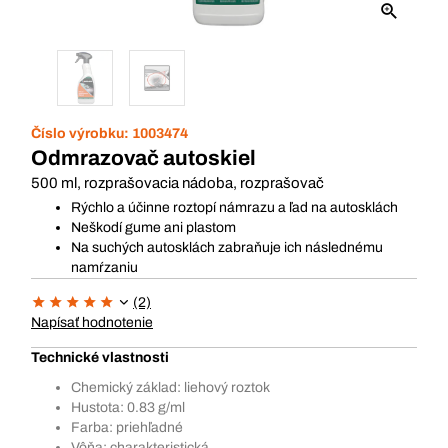
Číslo výrobku:
1003474
Odmrazovač autoskiel
500 ml, rozprašovacia nádoba, rozprašovač
Rýchlo a účinne roztopí námrazu a ľad na autosklách
Neškodí gume ani plastom
Na suchých autosklách zabraňuje ich následnému
namŕzaniu
(2)
Napísať hodnotenie
Technické vlastnosti
Chemický základ: liehový roztok
Hustota: 0.83 g/ml
Farba: priehľadné
Vôňa: charakteristická