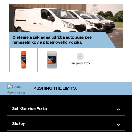
Čistenie a základná údržba autobusu pre
remeselníkov a plošinového vozíka
+
viac produktov
PUSHING THE LIMITS.
Self-Service Portal
Objednávky
Služby
Faktúry