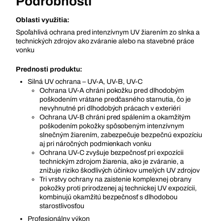
Podrobnosti
Oblasti využitia:
Spoľahlivá ochrana pred intenzívnym UV žiarením zo slnka a
technických zdrojov ako zváranie alebo na stavebné práce
vonku
Prednosti produktu:
Silná UV ochrana – UV-A, UV-B, UV-C
Ochrana UV-A chráni pokožku pred dlhodobým
poškodením vrátane predčasného starnutia, čo je
nevyhnutné pri dlhodobých prácach v exteriéri
Ochrana UV-B chráni pred spálením a okamžitým
poškodením pokožky spôsobeným intenzívnym
slnečným žiarením, zabezpečuje bezpečnú expozíciu
aj pri náročných podmienkach vonku
Ochrana UV-C zvyšuje bezpečnosť pri expozícii
technickým zdrojom žiarenia, ako je zváranie, a
znižuje riziko škodlivých účinkov umelých UV zdrojov
Tri vrstvy ochrany na zaistenie komplexnej obrany
pokožky proti prirodzenej aj technickej UV expozícii,
kombinujú okamžitú bezpečnosť s dlhodobou
starostlivosťou
Profesionálny výkon