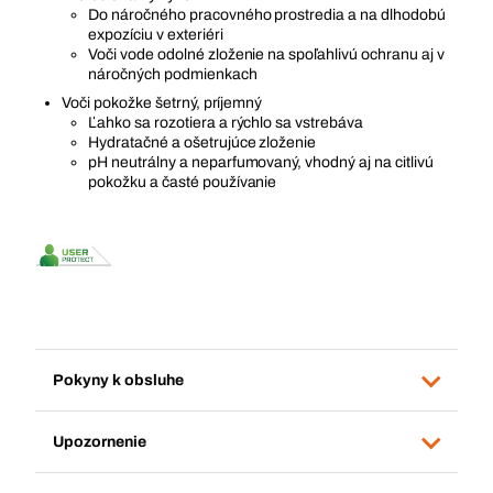
Do náročného pracovného prostredia a na dlhodobú
expozíciu v exteriéri
Voči vode odolné zloženie na spoľahlivú ochranu aj v
náročných podmienkach
Voči pokožke šetrný, príjemný
Ľahko sa rozotiera a rýchlo sa vstrebáva
Hydratačné a ošetrujúce zloženie
pH neutrálny a neparfumovaný, vhodný aj na citlivú
pokožku a časté používanie
Pokyny k obsluhe
Upozornenie