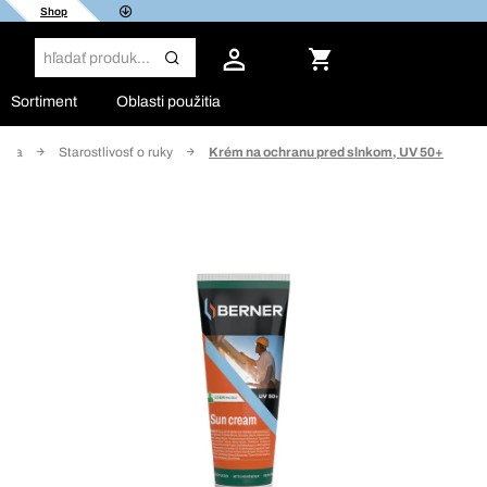
Shop
Sortiment
Oblasti použitia
ržba
Starostlivosť o ruky
Krém na ochranu pred slnkom, UV 50+