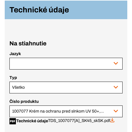
Technické údaje
Na stiahnutie
Jazyk
Typ
Všetko
Číslo produktu
1007077 Krém na ochranu pred slnkom UV 50+, 100 ml tuba
TDS_1007077[A]_SK45_skSK.pdf
Technické údaje