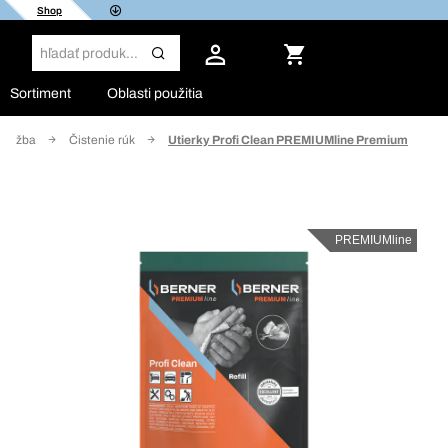
Shop
Sortiment
Oblasti použitia
 údržba
Čistenie rúk
Utierky Profi Clean PREMIUMline Premium
PREMIUMline