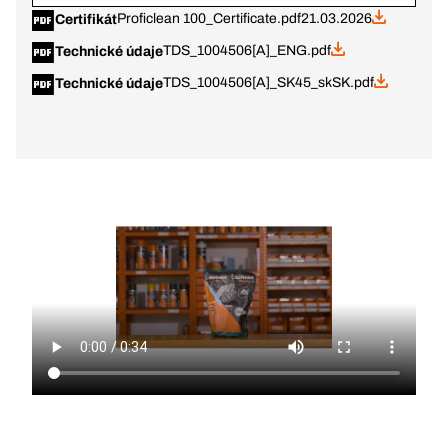
Proficlean 100_Certificate.pdf
21.03.2026
Certifikát
TDS_1004506[A]_ENG.pdf
Technické údaje
TDS_1004506[A]_SK45_skSK.pdf
Technické údaje