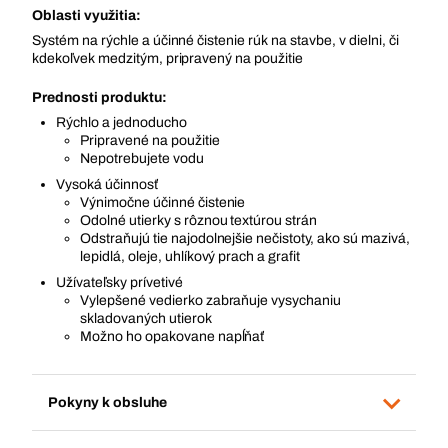
Oblasti využitia:
Systém na rýchle a účinné čistenie rúk na stavbe, v dielni, či
kdekoľvek medzitým, pripravený na použitie
Prednosti produktu:
Rýchlo a jednoducho
Pripravené na použitie
Nepotrebujete vodu
Vysoká účinnosť
Výnimočne účinné čistenie
Odolné utierky s rôznou textúrou strán
Odstraňujú tie najodolnejšie nečistoty, ako sú mazivá,
lepidlá, oleje, uhlíkový prach a grafit
Užívateľsky prívetivé
Vylepšené vedierko zabraňuje vysychaniu
skladovaných utierok
Možno ho opakovane napĺňať
Pokyny k obsluhe