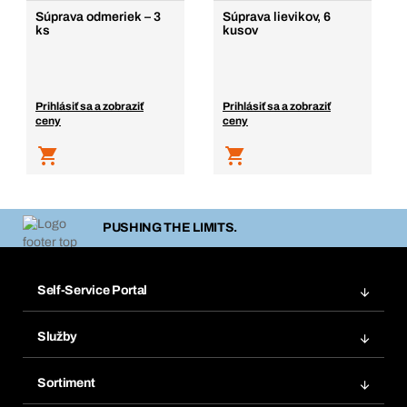
Súprava odmeriek – 3
Súprava lievikov, 6
ks
kusov
Prihlásiť sa a zobraziť
Prihlásiť sa a zobraziť
ceny
ceny
PUSHING THE LIMITS.
Self-Service Portal
Objednávky
Služby
Faktúry
Regálový systém Bera® Modul
Obľúbené
Sortiment
Systém Bera® Smart