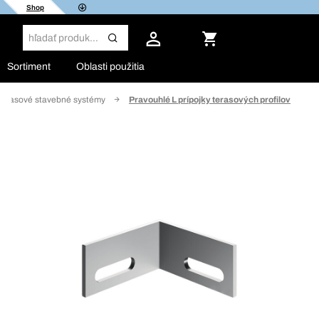
Shop
Sortiment
Oblasti použitia
 terasové stavebné systémy
Pravouhlé L prípojky terasových profilov