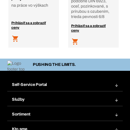
podobné DIN 6923,
na práce vo výškach
oceľ, pozinkované, s
prírubou s ozubením,
trieda pevnosti 6/8
Prihlásiť sa a zobraziť
Prihlásiť sa a zobraziť
ceny
ceny
PUSHING THE LIMITS.
Self-Service Portal
Objednávky
Služby
Faktúry
Regálový systém Bera® Modul
Obľúbené
Sortiment
Systém Bera® Smart
Opakované objednávky
Inovácie produktov
Chemická databáza
Kto sme